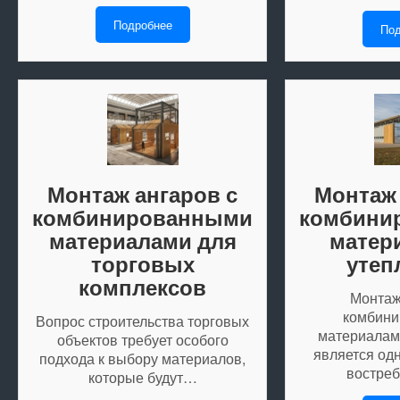
Подробнее
Под
Монтаж ангаров с
Монтаж 
комбинированными
комбини
материалами для
матер
торговых
утеп
комплексов
Монтаж
комбин
Вопрос строительства торговых
материалам
объектов требует особого
является од
подхода к выбору материалов,
востре
которые будут…