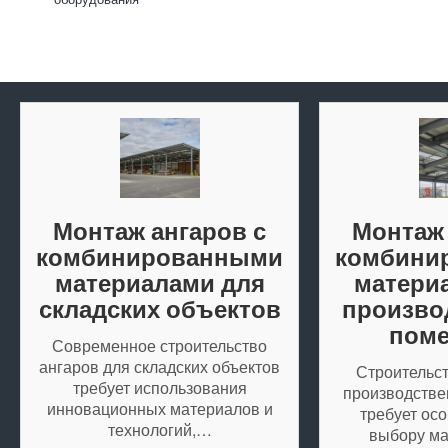
Монтаж ангаров с
Монтаж 
комбинированными
комбини
материалами для
матери
складских объектов
произво
пом
Современное строительство
ангаров для складских объектов
Строительст
требует использования
производств
инновационных материалов и
требует осо
технологий,…
выбору м