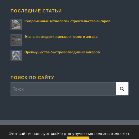
ПОСЛЕДНИЕ СТАТЬИ
Современные технологии строительства ангаров
Этапы возведения металлического ангара
Преимущества быстровозводимых ангаров
ПОИСК ПО САЙТУ
© Копирайт - Строительство ангаров и складов.
Персональные данные
-
Этот сайт использует cookie для улучшения пользовательского
powered by Enfold WordPress Theme