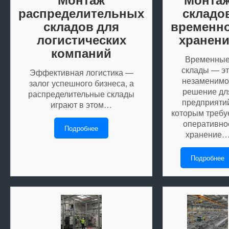
распределительных
складо
складов для
временн
логистических
хранен
компаний
Временны
склады — э
Эффективная логистика —
незаменимо
залог успешного бизнеса, а
решение дл
распределительные склады
предприяти
играют в этом…
которым требу
оперативно
Подробнее
хранение
Подробнее