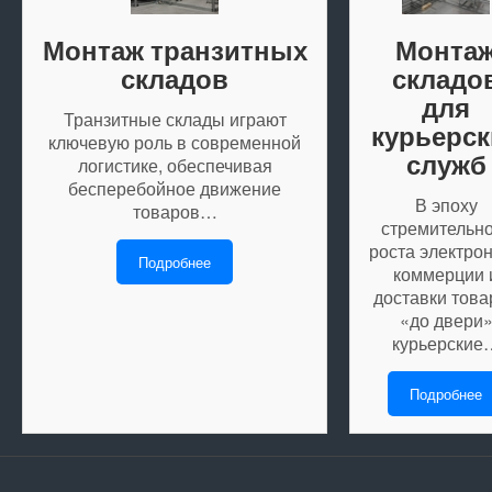
Монтаж транзитных
Монта
складов
складо
для
Транзитные склады играют
курьерск
ключевую роль в современной
служб
логистике, обеспечивая
бесперебойное движение
В эпоху
товаров…
стремительн
роста электро
Подробнее
коммерции 
доставки това
«до двери
курьерские
Подробнее