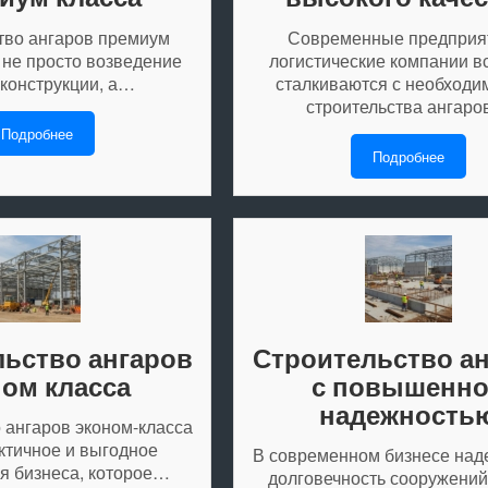
тво ангаров премиум
Современные предприя
 не просто возведение
логистические компании в
 конструкции, а…
сталкиваются с необходи
строительства ангар
Подробнее
Подробнее
ьство ангаров
Строительство а
ном класса
с повышенн
надежность
 ангаров эконом-класса
ктичное и выгодное
В современном бизнесе над
я бизнеса, которое…
долговечность сооружений