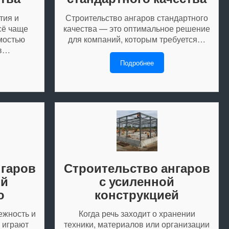
тия и
Строительство ангаров стандартного
сё чаще
качества — это оптимальное решение
мостью
для компаний, которым требуется…
ов…
Подробнее
нгаров
Строительство ангаров
ой
с усиленной
ю
конструкцией
ежность и
Когда речь заходит о хранении
 играют
техники, материалов или организации