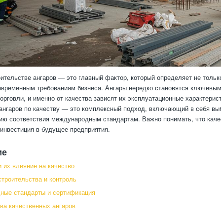
оительстве ангаров — это главный фактор, который определяет не тольк
овременным требованиям бизнеса. Ангары нередко становятся ключевыми
торговли, и именно от качества зависят их эксплуатационные характери
ангаров по качеству — это комплексный подход, включающий в себя выб
тию соответствия международным стандартам. Важно понимать, что каче
 инвестиция в будущее предприятия.
ие
 их влияние на качество
строительства и контроль
ные стандарты и сертификация
а качественных ангаров