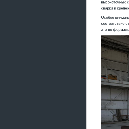
высокоточных с
сварки и крепе
Особое внимани
соответствие с
это не формаль