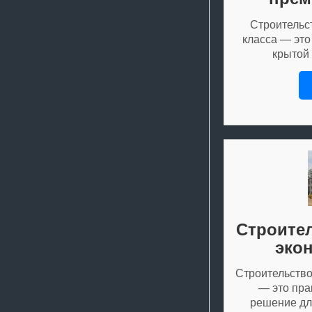
Строительс
класса — это
крытой
Строител
эко
Строительство
— это пра
решение дл