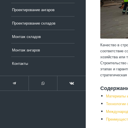
Проектирование ангаров
Проектирование складов
Монтаж складов
Качество в стр
Монтаж ангаров
соответствие с
хозяйства или 
Строительство 
Контакты
этапах и гаран
стратегическая
Содержан
Материалы и
Технологии 
Международ
Преимуществ