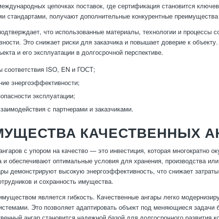
еждународных цепочках поставок, где сертификация становится ключев
 стандартами, получают дополнительные конкурентные преимущества и
одтверждает, что использованные материалы, технологии и процессы с
ности. Это снижает риски для заказчика и повышает доверие к объекту.
ъекта и его эксплуатации в долгосрочной перспективе.
 соответствия ISO, EN и ГОСТ;
ние энергоэффективности;
зопасности эксплуатации;
заимодействия с партнерами и заказчиками.
МУЩЕСТВА КАЧЕСТВЕННЫХ А
ангаров с упором на качество — это инвестиция, которая многократно о
а и обеспечивают оптимальные условия для хранения, производства или
ары демонстрируют высокую энергоэффективность, что снижает затраты
отрудников и сохранность имущества.
муществом является гибкость. Качественные ангары легко модернизи
стемами. Это позволяет адаптировать объект под меняющиеся задачи б
твенный ангар становится надежной базой для долгосрочного развития к