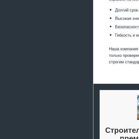
Долгий срок
Высокая эне
Безопасност
Гибкость и 
Наша компания 
только провере
строгим станда
Строител
прем