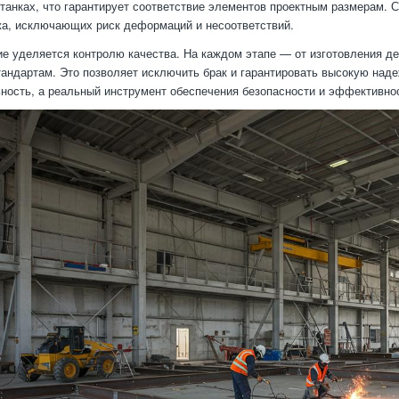
танках, что гарантирует соответствие элементов проектным размерам. 
жа, исключающих риск деформаций и несоответствий.
е уделяется контролю качества. На каждом этапе — от изготовления д
тандартам. Это позволяет исключить брак и гарантировать высокую наде
ность, а реальный инструмент обеспечения безопасности и эффективнос