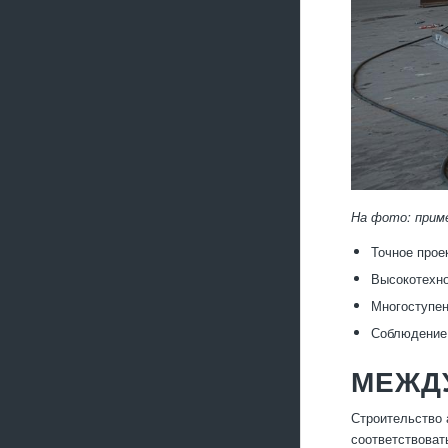
На фото: прим
Точное прое
Высокотехно
Многоступен
Соблюдение 
МЕЖД
Строительство 
соответствоват