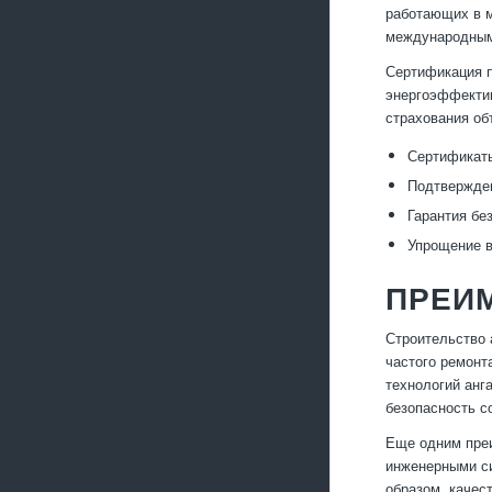
работающих в м
международными
Сертификация п
энергоэффектив
страхования об
Сертификаты
Подтвержде
Гарантия бе
Упрощение в
ПРЕИ
Строительство 
частого ремонт
технологий анг
безопасность с
Еще одним преи
инженерными си
образом, качес