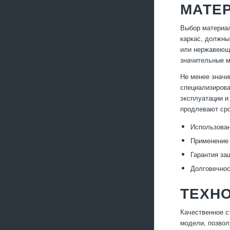
МАТЕР
Выбор материал
каркас, должны
или нержавеюща
значительные м
Не менее значи
специализирова
эксплуатации и
продлевают сро
Использован
Применение 
Гарантия за
Долговечнос
ТЕХНО
Качественное с
модели, позвол