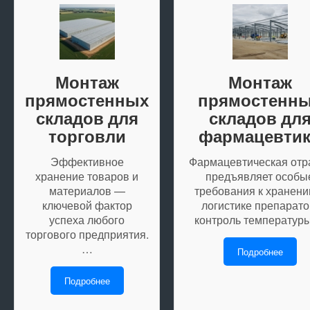
Монтаж
Монтаж
прямостенных
прямостенн
складов для
складов дл
торговли
фармацевти
Эффективное
Фармацевтическая отр
хранение товаров и
предъявляет особы
материалов —
требования к хранени
ключевой фактор
логистике препарато
успеха любого
контроль температур
торгового предприятия.
…
Подробнее
Подробнее