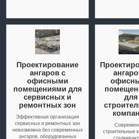
Проектирование
Проектир
ангаров с
ангаро
офисными
офисн
помещениями для
помещен
сервисных и
для
ремонтных зон
строите
компа
Эффективная организация
сервисных и ремонтных зон
Современ
невозможна без современных
строительные 
ангаров, оборудованных
сталкивают