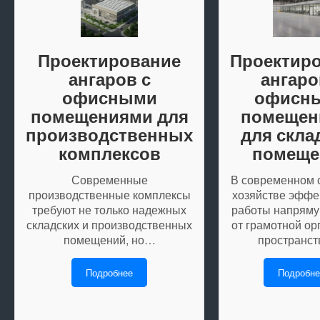
Проектирование
Проектир
ангаров с
ангаро
офисными
офисн
помещениями для
помещен
производственных
для скла
комплексов
помеще
Современные
В современном 
производственные комплексы
хозяйстве эффе
требуют не только надежных
работы напряму
складских и производственных
от грамотной ор
помещений, но…
пространс
Подробнее
Подробне