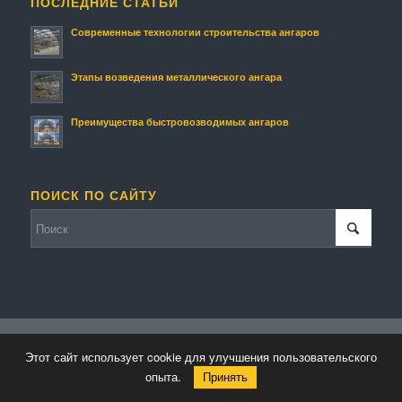
ПОСЛЕДНИЕ СТАТЬИ
Современные технологии строительства ангаров
Этапы возведения металлического ангара
Преимущества быстровозводимых ангаров
ПОИСК ПО САЙТУ
© Копирайт - Строительство ангаров и складов.
Персональные данные
-
Этот сайт использует cookie для улучшения пользовательского
powered by Enfold WordPress Theme
опыта.
Принять