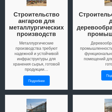
Строительство
Строитель
ангаров для
металлургических
деревообр
производств
промыш
Металлургические
Деревооб
производства требуют
промышленность
надежной и устойчивой
функциональн
инфраструктуры для
помещений для
хранения сырья, готовой
го
продукции…
Под
Подробнее