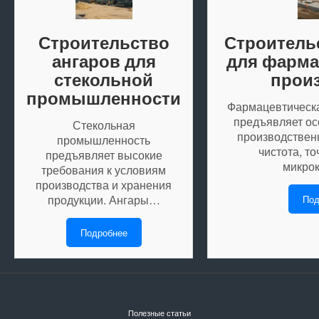
Строительство
Строитель
ангаров для
для фарма
стекольной
прои
промышленности
Фармацевтическ
предъявляет ос
Стекольная
производстве
промышленность
чистота, т
предъявляет высокие
микро
требования к условиям
производства и хранения
продукции. Ангары…
Под
Подробнее
Полезные статьи