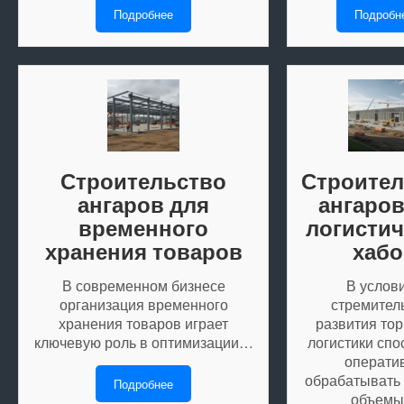
Подробнее
Подробн
Строительство
Строител
ангаров для
ангаров
временного
логистич
хранения товаров
хабо
В современном бизнесе
В услов
организация временного
стремител
хранения товаров играет
развития тор
ключевую роль в оптимизации…
логистики спо
операти
обрабатывать
Подробнее
объем