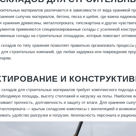
оительных материалов различаются в зависимости от вида хранимой пр
ранения сыпучих материалов, бетона, песка и щебня, где важна надежн
 хранения древесины, металлопроката, гипсокартона и других чувствит
рументов применяются специализированные склады с усиленной конструк
менные склады на строительных площадках, которые помогают оптимизи
складов по типу хранения позволяет правильно организовать процессы 
 для строительных компаний, где любая задержка или повреждение прод
терям.
КТИРОВАНИЕ И КОНСТРУКТИ
 складов для строительных материалов требует комплексного подхода и
еобходимую площадь, высоту стеллажей и нагрузку на полы. Наиболее 
чивают прочность, долговечность и защиту от влаги. Для хранения сып
таллопроката — крытые складские комплексы с вентиляцией и возможн
ивать удобство разгрузки и погрузки, безопасность персонала и рацион