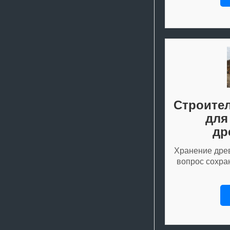
Строител
для
др
Хранение древ
вопрос сохра