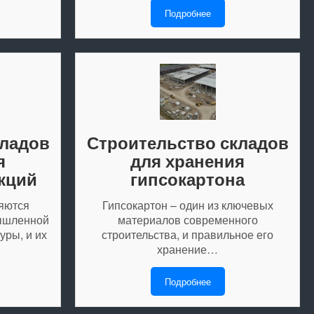
Подробнее
кладов
Строительство складов
я
для хранения
кций
гипсокартона
яются
Гипсокартон – один из ключевых
ышленной
материалов современного
уры, и их
строительства, и правильное его
…
хранение…
Подробнее