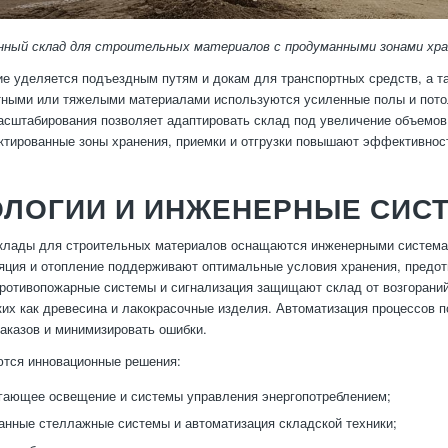
нный склад для строительных материалов с продуманными зонами хран
е уделяется подъездным путям и докам для транспортных средств, а та
тными или тяжелыми материалами используются усиленные полы и пото
сштабирования позволяет адаптировать склад под увеличение объемов
ктированные зоны хранения, приемки и отгрузки повышают эффективнос
ОЛОГИИ И ИНЖЕНЕРНЫЕ СИС
клады для строительных материалов оснащаются инженерными системам
яция и отопление поддерживают оптимальные условия хранения, предот
ротивопожарные системы и сигнализация защищают склад от возгорани
ких как древесина и лакокрасочные изделия. Автоматизация процессов 
аказов и минимизировать ошибки.
ются инновационные решения:
гающее освещение и системы управления энергопотреблением;
анные стеллажные системы и автоматизация складской техники;