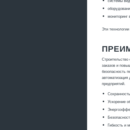
системы вид
оборудовани
мониторинг 
Эти технологии
ПРЕИ
Строительство 
заказов и повы
безопасность п
автоматизация 
предприятий.
Сохранность
Ускорение о
Энергоэффек
Безопасност
Гибкость и 