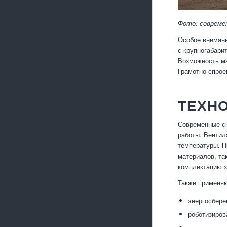
Фото: совреме
Особое внимани
с крупногабари
Возможность ма
Грамотно спрое
ТЕХН
Современные с
работы. Вентил
температуры. П
материалов, та
комплектацию з
Также применя
энергосбере
роботизиров