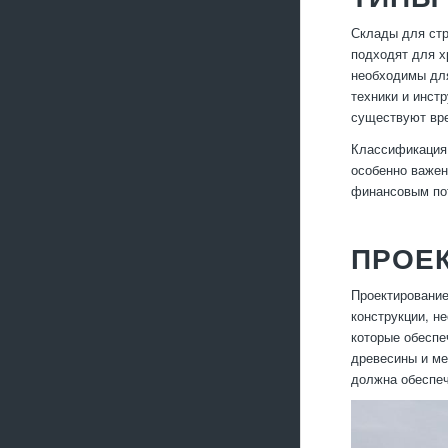
Склады для стр
подходят для х
необходимы для
техники и инст
существуют вре
Классификация 
особенно важен
финансовым по
ПРОЕ
Проектирование
конструкции, н
которые обеспе
древесины и ме
должна обеспеч