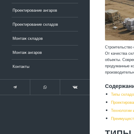
Проектирование ангаров
Проектирование складов
Монтаж складов
Строительство 
Монтаж ангаров
От качества ск
объекты. Совре
продуманные ко
Контакты
производительн
Содержан
Типы складо
Проектирова
Технологии 
Преимущест
ТИПЫ