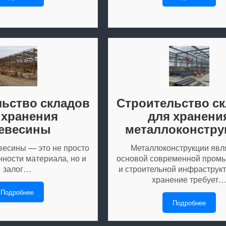
ьство складов
Строительство с
 хранения
для хранени
евесины
металлоконстру
есины — это не просто
Металлоконструкции явл
нности материала, но и
основой современной пром
залог…
и строительной инфраструкт
хранение требует
Подробнее
Подробнее