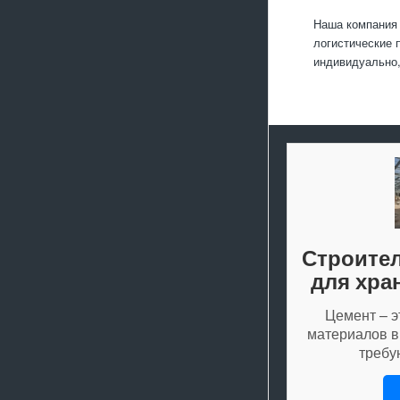
Наша компания 
логистические 
индивидуально,
Строител
для хра
Цемент – э
материалов в
треб