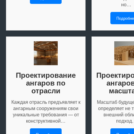
но…
Подробне
Проектирование
Проектир
ангаров по
ангаро
отрасли
масшт
Каждая отрасль предъявляет к
Масштаб будуще
ангарным сооружениям свои
определяет не т
уникальные требования — от
внешний обли
конструктивной…
подход