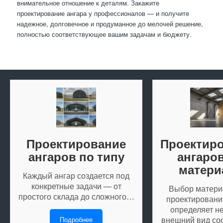
внимательное отношение к деталям. Закажите
проектирование ангара у профессионалов — и получите
надежное, долговечное и продуманное до мелочей решение,
полностью соответствующее вашим задачам и бюджету.
Проектирование
Проектир
ангаров по типу
ангаро
матери
Каждый ангар создается под
конкретные задачи — от
Выбор матери
простого склада до сложного…
проектировани
определяет не
внешний вид со
Подробнее