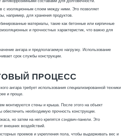
т антикоррозийными составами для долговечности.
в с изоляционным слоем между ними. Это позволяет
ры, например, для хранения продуктов.
бинированные материалы, такие как бетонные или кирпичные
оизоляционных и прочностных характеристик, что важно для
начение ангара и предполагаемую нагрузку. Использование
чивает срок службы конструкции.
ГОВЫЙ ПРОЦЕСС
кого ангара требует использования специализированной техники
рее и проще.
тем монтируются стены и крыша. После этого на объект
ы обеспечить необходимую прочность конструкции.
каса, но затем на него крепятся сэндвич-панели. Это
от внешних воздействий.
осторных проемов и укрепления пола, чтобы выдерживать вес и