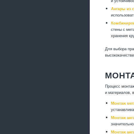
и устойчиво
Ангары из 
использоват
Комбиниро
стены с мет
хранения кр
Для выбора пра
высококачестве
МОНТ
Процесс монтаж
и материалов, 
Монтаж мет
устанавлива
Монтаж анг
значительно
Монтаж анг