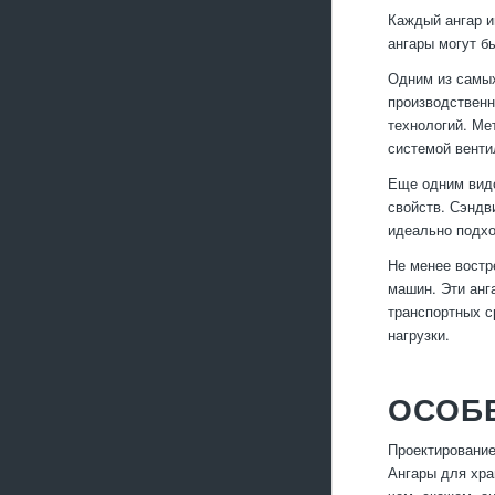
Каждый ангар и
ангары могут б
Одним из самых
производственн
технологий. Ме
системой венти
Еще одним видо
свойств. Сэндв
идеально подхо
Не менее востр
машин. Эти анг
транспортных с
нагрузки.
ОСОБ
Проектирование
Ангары для хра