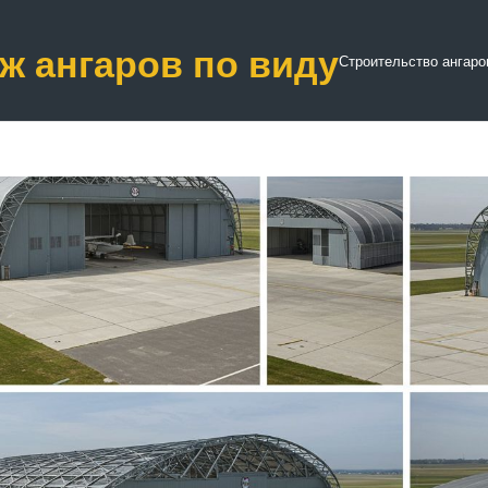
ж ангаров по виду
Строительство ангаро