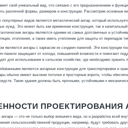
меет свой уникальный вид, что связано с его предназначением и функц
ыть различной формы, размером и конструкции. Рассмотрим основные ви
 популярных видов является металлический ангар, который используетс
ых нужд. Это может быть как временная конструкция, так и капитальный
таллические ангары являются одними из самых долговечных и устойчив
ляции, отопления, а также иметь утепление для защиты от перепадов т
м являются ангары с каркасом из сэндвич-панелей. Эти конструкции п
ич-панели защищают от холода, повышенной влажности и помогают под
дят для использования в сельском хозяйстве, где необходимо хранить 
ебованными являются ангарные конструкции для транспортировки и хран
ары обычно имеют высокие потолки и просторные ворота, чтобы обеспеч
редств. Такие здания должны быть прочными, устойчивыми к механиче
ЕННОСТИ ПРОЕКТИРОВАНИЯ 
 ангара — это не только выбор внешнего вида, но и разработка всей вн
нения сельскохозяйственной продукции, например, будут требовать друг