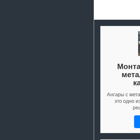
Монта
мета
к
Ангары с мет
это одно 
ре