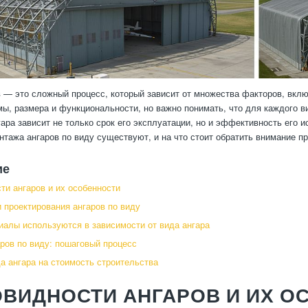
 — это сложный процесс, который зависит от множества факторов, включ
ы, размера и функциональности, но важно понимать, что для каждого в
гара зависит не только срок его эксплуатации, но и эффективность его 
нтажа ангаров по виду существуют, и на что стоит обратить внимание пр
ие
ти ангаров и их особенности
 проектирования ангаров по виду
иалы используются в зависимости от вида ангара
ров по виду: пошаговый процесс
а ангара на стоимость строительства
ВИДНОСТИ АНГАРОВ И ИХ О