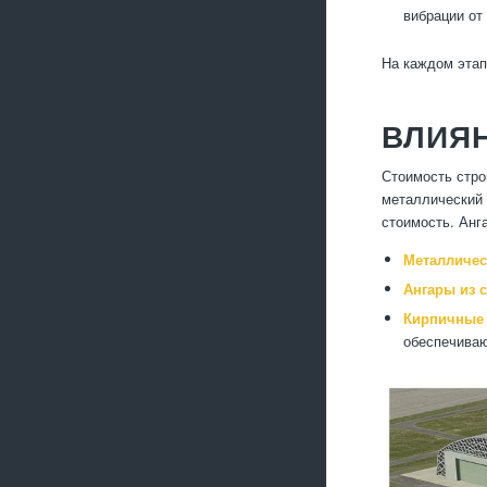
вибрации от
На каждом этап
ВЛИЯН
Стоимость стро
металлический 
стоимость. Анг
Металличес
Ангары из 
Кирпичные 
обеспечиваю