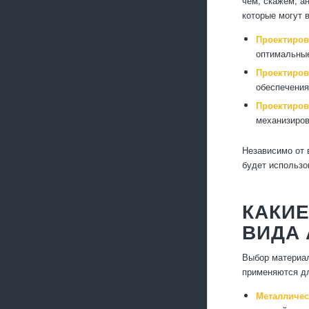
чем, скажем, а
которые могут 
Проектиров
оптимальные
Проектиров
обеспечения
Проектиров
механизиров
Независимо от 
будет использо
КАКИ
ВИДА 
Выбор материал
применяются дл
Металличес