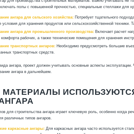
нгар для производства строительных материалов. Важно учитывать не то
включать полы с повышенной прочностью, специальные стеллажи для хр
ание ангара для сельского хозяйства:
Потребует тщательного подхода
 условия для хранения продуктов или сельскохозяйственной техники. Та
ание ангара для промышленного производства:
Включает расчет нагр
 комфорта рабочих, а также технические помещения для хранения инстр
ание транспортных ангаров:
Необходимо предусмотреть большие въезд
анных транспортных средств.
вида ангара, проект должен учитывать основные аспекты эксплуатации
вание ангара в дальнейшем.
Е МАТЕРИАЛЫ ИСПОЛЬЗУЮТСЯ
АНГАРА
ов для строительства ангара играет ключевую роль, особенно когда реч
я различных типов ангаров.
кие каркасные ангары:
Для каркасных ангара часто используется ста