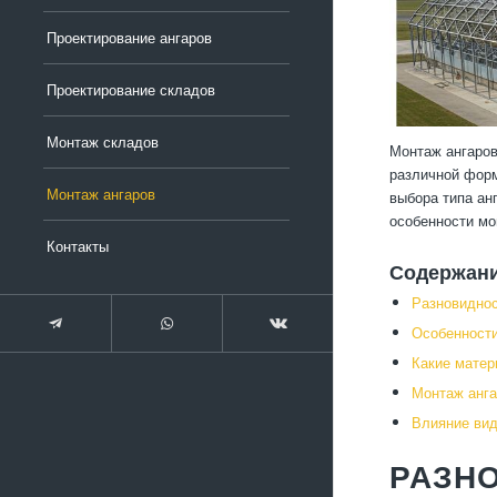
Проектирование ангаров
Проектирование складов
Монтаж складов
Монтаж ангаров
различной форм
Монтаж ангаров
выбора типа ан
особенности мо
Контакты
Содержан
Разновиднос
Особенности
Какие матер
Монтаж анга
Влияние вид
РАЗНО