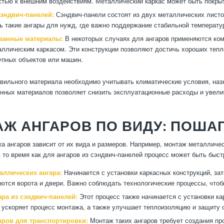
стью к внешним воздействиям. Металлический каркас может быть покры
сэндвич-панелей:
Сэндвич-панели состоят из двух металлических листо
ь такие ангары для нужд, где важно поддержание стабильной температу
ванные материалы:
В некоторых случаях для ангаров применяются ком
аллическим каркасом. Эти конструкции позволяют достичь хороших тепл
упных объектов или машин.
вильного материала необходимо учитывать климатические условия, наз
нных материалов позволяет снизить эксплуатационные расходы и увели
АЖ АНГАРОВ ПО ВИДУ: ПОША
а ангаров зависит от их вида и размеров. Например, монтаж металличес
в то время как для ангаров из сэндвич-панелей процесс может быть быст
аллических ангара:
Начинается с установки каркасных конструкций, за
ются ворота и двери. Важно соблюдать технологические процессы, чтоб
ара из сэндвич-панелей:
Этот процесс также начинается с установки кар
 ускоряет процесс монтажа, а также улучшает теплоизоляцию и защиту 
аров для транспортировки:
Монтаж таких ангаров требует создания пр