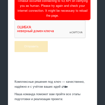
Timeout occurred connecting to V2 API on verifying
you as human. Please try again and check your
internet connection. It might be necessary to reload
the page.
Произведем работы
Комплексные решения под ключ — качественно,
надёжно и с учётом ваших идей 🌿🏡
Наша команда поможет вам пройти все этапы
подготовки и реализации проекта: