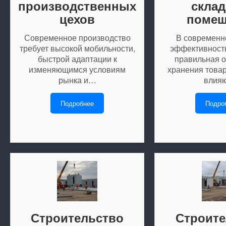
производственных
склад
цехов
помещ
Современное производство
В современн
требует высокой мобильности,
эффективность
быстрой адаптации к
правильная о
изменяющимся условиям
хранения това
рынка и…
влия
Подробнее
Подро
Строительство
Строите