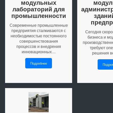
модульных
модул
лабораторий для
админист
промышленности
здани
предпр
Современные промышленные
предприятия сталкиваются с
Сегодня скоро
необходимостью постоянного
бизнеса и мо
совершенствования
производствен
процессов и внедрения
требуют опе
инновационных…
решения 
Подробнее
Подро