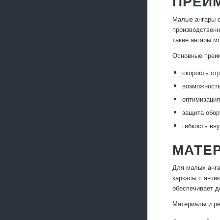
ПРЕИ
Малые ангары с
производственн
такие ангары м
Основные преи
скорость ст
возможность
оптимизация
защита обор
гибкость вн
МАТЕ
Для малых анга
каркасы с анти
обеспечивает д
Материалы и р