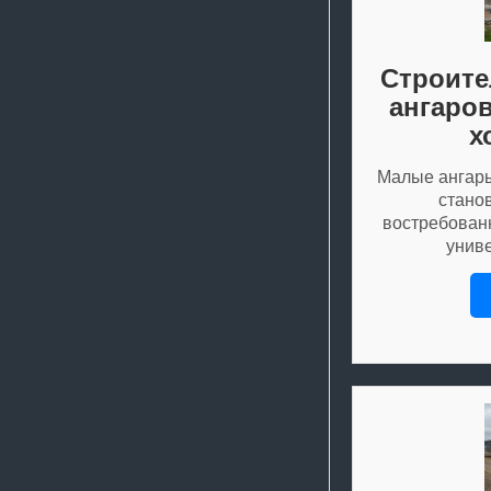
Строите
ангаро
х
Малые ангары
стано
востребован
унив