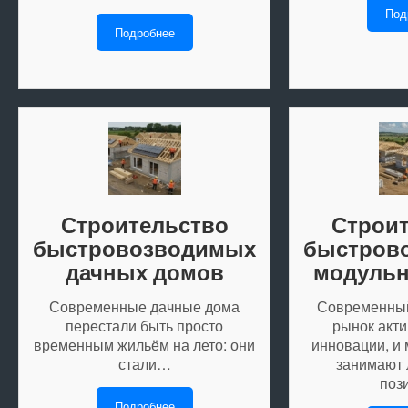
Под
Подробнее
Строительство
Строи
быстровозводимых
быстров
дачных домов
модуль
Современные дачные дома
Современный
перестали быть просто
рынок акти
временным жильём на лето: они
инновации, и
стали…
занимают
поз
Подробнее