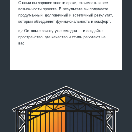
С нами вы заранее знаете сроки, стоимость и все
возможности проекта. В результате вы получаете
продуманный, долговечный и эстетичный результат,
который объединяет функциональность и комфорт.
👉 Оставьте заявку уже сегодня — и создайте
пространство, где качество и стиль работают на
вас.