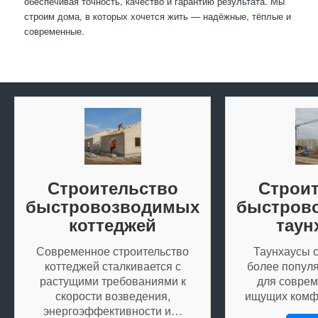
обеспечивая точность, качество и гарантию результата. Мы
строим дома, в которых хочется жить — надёжные, тёплые и
современные.
Строительство
Строи
быстровозводимых
быстров
коттеджей
таун
Современное строительство
Таунхаусы с
коттеджей сталкивается с
более попул
растущими требованиями к
для соврем
скорости возведения,
ищущих комф
энергоэффективности и…