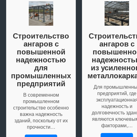
Строительство
Строительст
ангаров с
ангаров с
повышенной
повышенно
надежностью
надежност
для
из усиленно
промышленных
металлокарк
предприятий
Для промышленн
предприятий, где
В современном
эксплуатационна
промышленном
надежность и
строительстве особенно
долговечность здан
важна надежность
являются ключевы
зданий, поскольку от их
факторами,…
прочности…