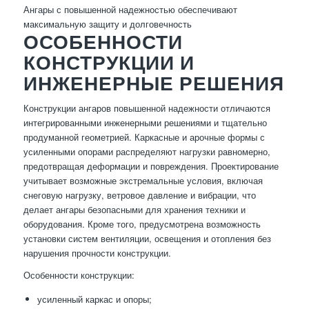
Ангары с повышенной надежностью обеспечивают
максимальную защиту и долговечность
ОСОБЕННОСТИ
КОНСТРУКЦИИ И
ИНЖЕНЕРНЫЕ РЕШЕНИЯ
Конструкции ангаров повышенной надежности отличаются
интегрированными инженерными решениями и тщательно
продуманной геометрией. Каркасные и арочные формы с
усиленными опорами распределяют нагрузки равномерно,
предотвращая деформации и повреждения. Проектирование
учитывает возможные экстремальные условия, включая
снеговую нагрузку, ветровое давление и вибрации, что
делает ангары безопасными для хранения техники и
оборудования. Кроме того, предусмотрена возможность
установки систем вентиляции, освещения и отопления без
нарушения прочности конструкции.
Особенности конструкции:
усиленный каркас и опоры;