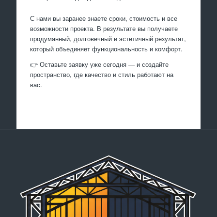
С нами вы заранее знаете сроки, стоимость и все
возможности проекта. В результате вы получаете
продуманный, долговечный и эстетичный результат,
который объединяет функциональность и комфорт.
👉 Оставьте заявку уже сегодня — и создайте
пространство, где качество и стиль работают на
вас.