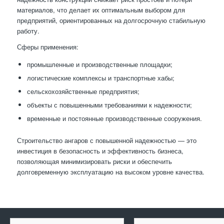
материалов, что делает их оптимальным выбором для
предприятий, ориентированных на долгосрочную стабильную
работу.
Сферы применения:
промышленные и производственные площадки;
логистические комплексы и транспортные хабы;
сельскохозяйственные предприятия;
объекты с повышенными требованиями к надежности;
временные и постоянные производственные сооружения.
Строительство ангаров с повышенной надежностью — это
инвестиция в безопасность и эффективность бизнеса,
позволяющая минимизировать риски и обеспечить
долговременную эксплуатацию на высоком уровне качества.