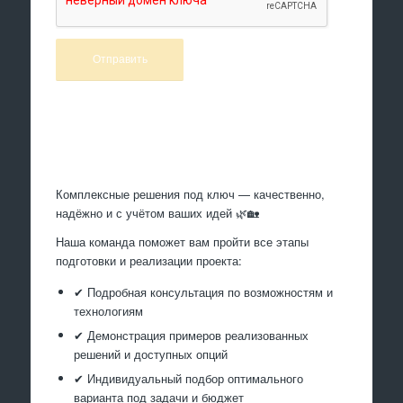
Произведем работы
Комплексные решения под ключ — качественно,
надёжно и с учётом ваших идей 🌿🏡
Наша команда поможет вам пройти все этапы
подготовки и реализации проекта:
✔ Подробная консультация по возможностям и
технологиям
✔ Демонстрация примеров реализованных
решений и доступных опций
✔ Индивидуальный подбор оптимального
варианта под задачи и бюджет