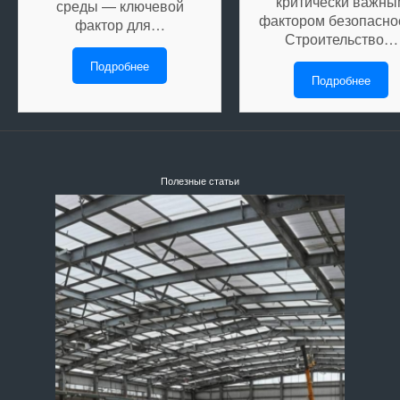
критически важны
среды — ключевой
фактором безопасно
фактор для…
Строительство…
Подробнее
Подробнее
Полезные статьи