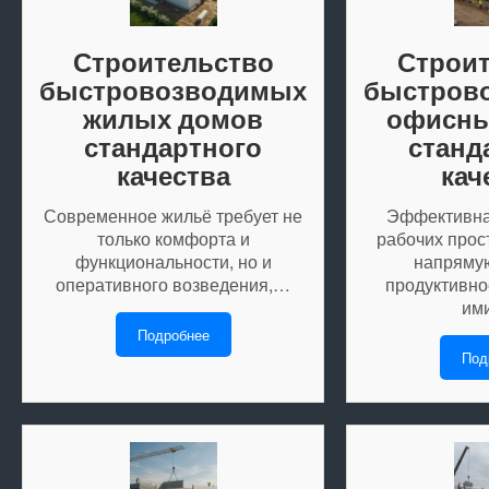
Строительство
Строи
быстровозводимых
быстров
жилых домов
офисны
стандартного
станд
качества
кач
Современное жильё требует не
Эффективна
только комфорта и
рабочих прос
функциональности, но и
напрямую
оперативного возведения,…
продуктивно
им
Подробнее
Под