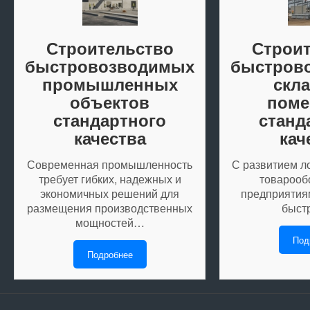
Строительство
Строи
быстровозводимых
быстров
промышленных
скл
объектов
поме
стандартного
станд
качества
кач
Современная промышленность
С развитием ло
требует гибких, надежных и
товарооб
экономичных решений для
предприятиям
размещения производственных
быст
мощностей…
Под
Подробнее