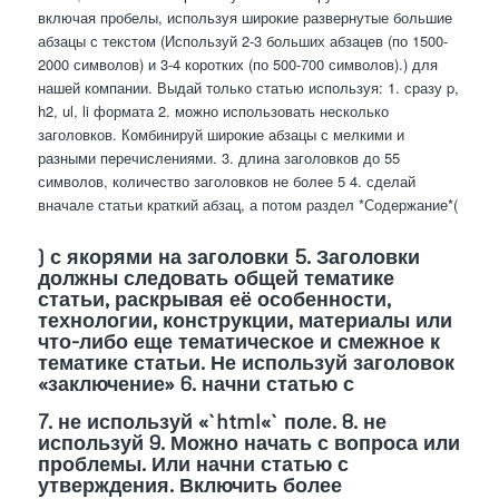
включая пробелы, используя широкие развернутые большие
абзацы с текстом (Используй 2-3 больших абзацев (по 1500-
2000 символов) и 3-4 коротких (по 500-700 символов).) для
нашей компании. Выдай только статью используя: 1. сразу p,
h2, ul, li формата 2. можно использовать несколько
заголовков. Комбинируй широкие абзацы с мелкими и
разными перечислениями. 3. длина заголовков до 55
символов, количество заголовков не более 5 4. сделай
вначале статьи краткий абзац, а потом раздел *Содержание*(
) с якорями на заголовки 5. Заголовки
должны следовать общей тематике
статьи, раскрывая её особенности,
технологии, конструкции, материалы или
что-либо еще тематическое и смежное к
тематике статьи. Не используй заголовок
«заключение» 6. начни статью с
7. не используй «`html«` поле. 8. не
используй
9. Можно начать с вопроса или
проблемы. Или начни статью с
утверждения. Включить более