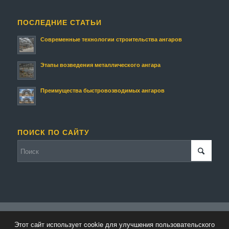
ПОСЛЕДНИЕ СТАТЬИ
Современные технологии строительства ангаров
Этапы возведения металлического ангара
Преимущества быстровозводимых ангаров
ПОИСК ПО САЙТУ
© Копирайт - Строительство ангаров и складов.
Персональные данные
-
Этот сайт использует cookie для улучшения пользовательского
powered by Enfold WordPress Theme