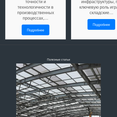
точности и
инфраструктуры, 
технологичности в
ключевую роль игр
производственных
складские…
процессах,…
Подробнее
Подробнее
Полезные статьи