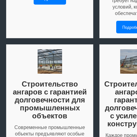
требует н
условий, 
обеспеча
Подроб
Строительство
Строите
ангаров с гарантией
ангар
долговечности для
гаран
промышленных
долгове
объектов
с усил
констру
Современные промышленные
объекты предъявляют особые
Каждое пром