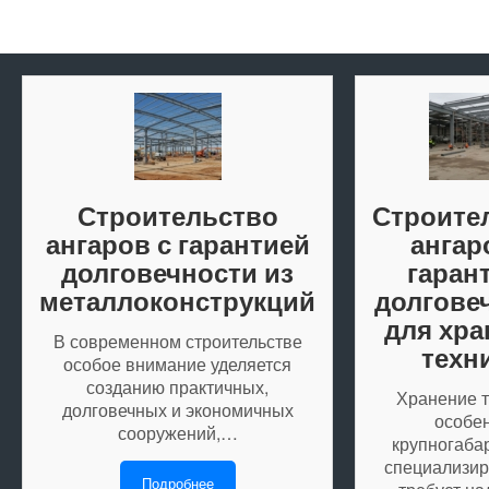
Строительство
Строите
ангаров с гарантией
ангар
долговечности из
гаран
металлоконструкций
долгове
для хра
В современном строительстве
техн
особое внимание уделяется
созданию практичных,
Хранение т
долговечных и экономичных
особе
сооружений,…
крупногаба
специализир
Подробнее