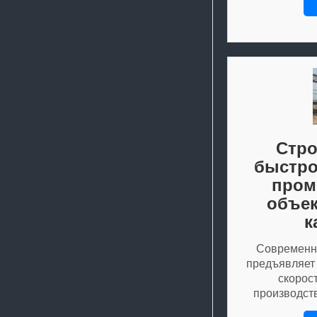
Стро
быстр
про
объек
к
Современн
предъявляет
скорос
производст