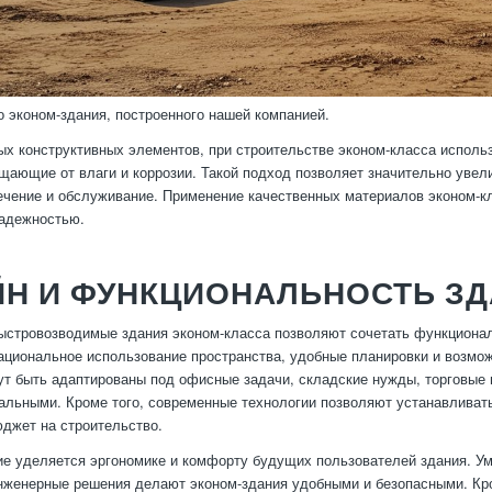
о эконом-здания, построенного нашей компанией.
х конструктивных элементов, при строительстве эконом-класса исполь
щающие от влаги и коррозии. Такой подход позволяет значительно увел
ечение и обслуживание. Применение качественных материалов эконом-к
надежностью.
ЙН И ФУНКЦИОНАЛЬНОСТЬ З
стровозводимые здания эконом-класса позволяют сочетать функционал
ациональное использование пространства, удобные планировки и возмо
т быть адаптированы под офисные задачи, складские нужды, торговые 
альными. Кроме того, современные технологии позволяют устанавливат
джет на строительство.
е уделяется эргономике и комфорту будущих пользователей здания. Ум
женерные решения делают эконом-здания удобными и безопасными. Кром