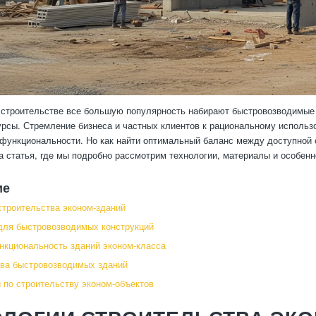
строительстве все большую популярность набирают быстровозводимые 
урсы. Стремление бизнеса и частных клиентов к рациональному исполь
 функциональности. Но как найти оптимальный баланс между доступной
 статья, где мы подробно рассмотрим технологии, материалы и особенн
ие
строительства эконом-зданий
для быстровозводимых конструкций
нкциональность зданий эконом-класса
ва быстровозводимых зданий
 по строительству эконом-объектов