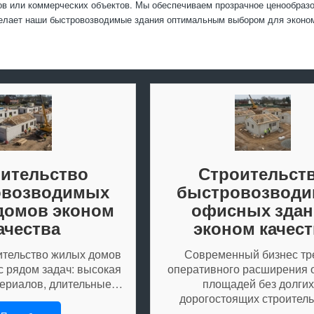
в или коммерческих объектов. Мы обеспечиваем прозрачное ценообразо
делает наши быстровозводимые здания оптимальным выбором для эконом
ительство
Строительст
овозводимых
быстровозвод
домов эконом
офисных здан
ачества
эконом качест
ительство жилых домов
Современный бизнес тр
с рядом задач: высокая
оперативного расширения
териалов, длительные…
площадей без долгих
дорогостоящих строите