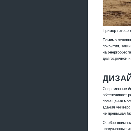
Пример готовог
Помимо основны
покрытия, защи
на энергообесп
долгосрочной 
ДИЗА
Современные бы
обеспечивает р
помещения могу
здания универс
не превышая бю
Особое внимани
продуманные ин