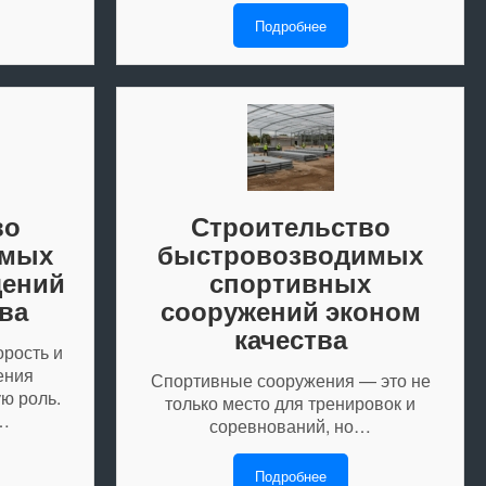
Подробнее
во
Строительство
имых
быстровозводимых
щений
спортивных
ва
сооружений эконом
качества
орость и
ения
Спортивные сооружения — это не
ю роль.
только место для тренировок и
…
соревнований, но…
Подробнее