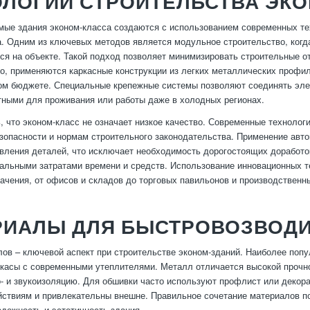
ОЛОГИИ СТРОИТЕЛЬСТВА ЭК
ые здания эконом-класса создаются с использованием современных тех
а. Одним из ключевых методов является модульное строительство, когда
ся на объекте. Такой подход позволяет минимизировать строительные от
го, применяются каркасные конструкции из легких металлических профи
ом бюджете. Специальные крепежные системы позволяют соединять эл
ными для проживания или работы даже в холодных регионах.
, что эконом-класс не означает низкое качество. Современные технолог
зопасности и нормам строительного законодательства. Применение авто
овления деталей, что исключает необходимость дорогостоящих доработо
альными затратами времени и средств. Использование инновационных те
ачения, от офисов и складов до торговых павильонов и производствен
РИАЛЫ ДЛЯ БЫСТРОВОЗВОД
ов – ключевой аспект при строительстве эконом-зданий. Наиболее поп
касы с современными утеплителями. Металл отличается высокой прочн
- и звукоизоляцию. Для обшивки часто используют профлист или декор
ствиям и привлекательны внешне. Правильное сочетание материалов по
дежность и эстетичность здания.