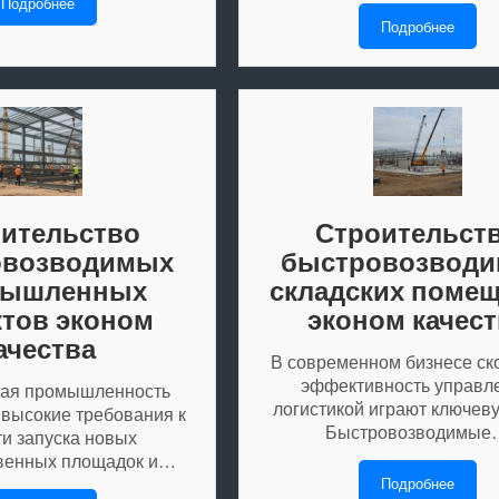
Подробнее
Подробнее
ительство
Строительст
овозводимых
быстровозвод
мышленных
складских поме
тов эконом
эконом качест
ачества
В современном бизнесе ск
эффективность управл
ая промышленность
логистикой играют ключеву
 высокие требования к
Быстровозводимые
ти запуска новых
венных площадок и…
Подробнее