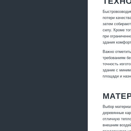
ТЕХН
Быстровозводим
потери качеств
затем собирают
силу. Кроме то
при ограниченн
здания комфорт
Важно отметить
требованиям бе
точность изгот
здание с миним
площади и назн
МАТЕ
Выбор материал
деревянные кар
отличную тепло
внешним воздей
поддерживая на