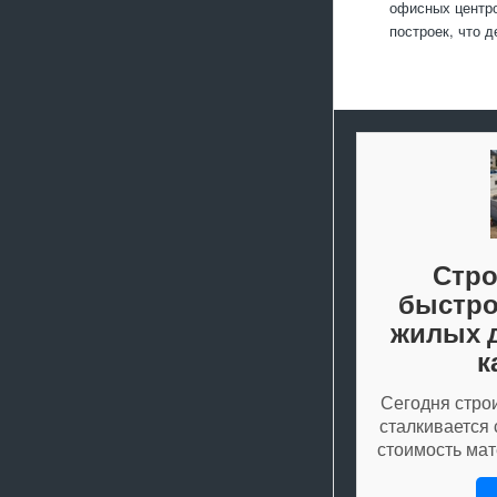
офисных центро
построек, что 
Стро
быстр
жилых 
к
Сегодня стро
сталкивается 
стоимость ма