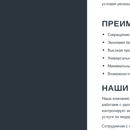
условия регион
ПРЕИ
Сокращение 
Экономия бю
Высокая про
Универсальн
Минимальные
Возможность
НАШИ 
Наша компания 
работаем с раз
контролирует в
услуги по моде
Сотрудничая с 