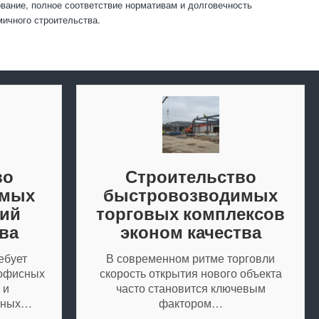
вание, полное соответствие нормативам и долговечность
ичного строительства.
во
Строительство
имых
быстровозводимых
ий
торговых комплексов
ва
эконом качества
ебует
В современном ритме торговли
 офисных
скорость открытия нового объекта
 и
часто становится ключевым
льных…
фактором…