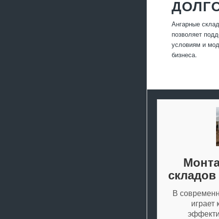
ДОЛГ
Ангарные склад
позволяет подд
условиям и мод
бизнеса.
Монта
складов
В современн
играет 
эффекти