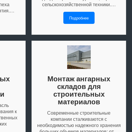
пеха
сельскохозяйственной техники.…
ятия.…
Подробнее
ных
Монтаж ангарных
я
складов для
ки
строительных
материалов
асль
вания к
Современные строительные
твенных
компании сталкиваются с
ких
необходимостью надежного хранения
больших объемов материалов: от…