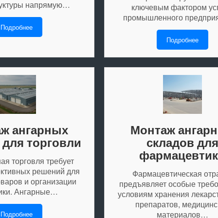
уктуры напрямую…
ключевым фактором ус
промышленного предпри
Подробнее
Подробнее
ж ангарных
Монтаж ангар
 для торговли
складов дл
фармацевти
я торговля требует
ктивных решений для
Фармацевтическая отр
оваров и организации
предъявляет особые требо
ики. Ангарные…
условиям хранения лекарс
препаратов, медицинс
материалов…
Подробнее