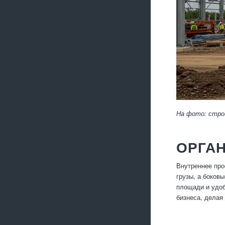
На фото: строи
ОРГА
Внутреннее про
грузы, а боков
площади и удоб
бизнеса, делая