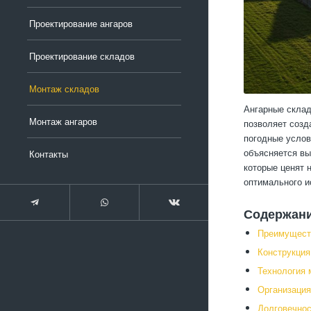
Проектирование ангаров
Проектирование складов
Монтаж складов
Ангарные склад
Монтаж ангаров
позволяет созд
погодные услов
объясняется вы
Контакты
которые ценят 
оптимального и
Содержан
Преимущест
Конструкция
Технология 
Организация
Долговечнос