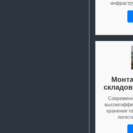
инфрастр
Монта
складов
Современна
высокоэффе
хранения т
логист