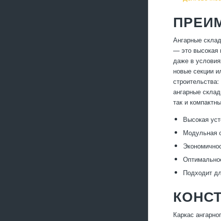
ПРЕИ
Ангарные склад
— это высокая 
даже в условия
новые секции и
строительства:
ангарные склад
так и компактн
Высокая уст
Модульная с
Экономичнос
Оптимальное
Подходит д
КОНСТ
Каркас ангарно