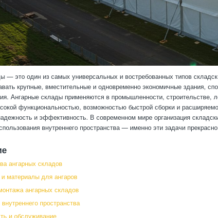
ы — это один из самых универсальных и востребованных типов складск
авать крупные, вместительные и одновременно экономичные здания, сп
ия. Ангарные склады применяются в промышленности, строительстве, л
сокой функциональностью, возможностью быстрой сборки и расширяемо
надежность и эффективность. В современном мире организация складски
спользования внутреннего пространства — именно эти задачи прекрасн
ие
ва ангарных складов
 и материалы для ангаров
монтажа ангарных складов
 внутреннего пространства
ть и обслуживание