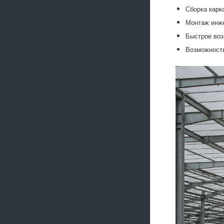
Сборка карк
Монтаж инже
Быстрое воз
Возможност