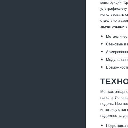
конструкции. К
ультрафиолету 
использовать с
отдельно и сое
значительных з
Металлическ
Стеновые и 
Армированны
Модульная к
Возможность
ТЕХН
Монтаж ангарно
панели. Исполь
недель. При не
интегрируются 
надежность, до
Подготовка 