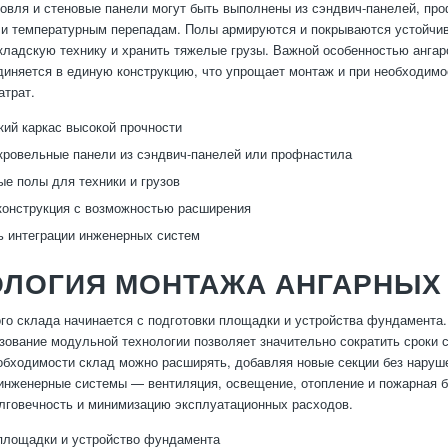
ровля и стеновые панели могут быть выполнены из сэндвич-панелей, пр
и температурным перепадам. Полы армируются и покрываются устойчив
кладскую технику и хранить тяжелые грузы. Важной особенностью ангар
диняется в единую конструкцию, что упрощает монтаж и при необходимос
атрат.
ий каркас высокой прочности
кровельные панели из сэндвич-панелей или профнастила
е полы для техники и грузов
онструкция с возможностью расширения
 интеграции инженерных систем
ОЛОГИЯ МОНТАЖА АНГАРНЫХ
го склада начинается с подготовки площадки и устройства фундамента.
зование модульной технологии позволяет значительно сократить сроки с
обходимости склад можно расширять, добавляя новые секции без наруше
инженерные системы — вентиляция, освещение, отопление и пожарная б
лговечность и минимизацию эксплуатационных расходов.
площадки и устройство фундамента