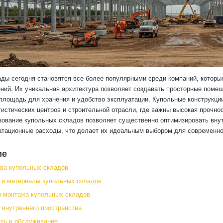
ды сегодня становятся все более популярными среди компаний, которы
ний. Их уникальная архитектура позволяет создавать просторные помещ
площадь для хранения и удобство эксплуатации. Купольные конструкц
гистических центров и строительной отрасли, где важны высокая прочно
зование купольных складов позволяет существенно оптимизировать внут
атационные расходы, что делает их идеальным выбором для современно
ие
ва купольных складов
 и материалы купольных складов
 монтажа купольных складов
 внутреннего пространства
ть и обслуживание