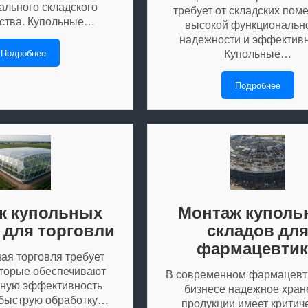
ального складского
требует от складских по
ства. Купольные…
высокой функционально
надежности и эффективн
Купольные…
Подробнее
Подробнее
ж купольных
Монтаж куполь
 для торговли
складов дл
фармацевти
я торговля требует
оторые обеспечивают
В современном фармацевт
ную эффективность
бизнесе надежное хран
 быструю обработку…
продукции имеет критич