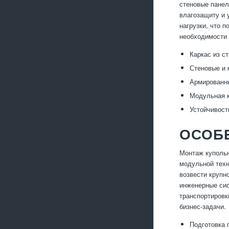
стеновые панел
влагозащиту и
нагрузки, что 
необходимости 
Каркас из с
Стеновые и 
Армированны
Модульная к
Устойчивост
ОСОБ
Монтаж купольн
модульной техн
возвести крупн
инженерные сис
транспортировк
бизнес-задачи.
Подготовка 