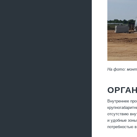
На фото: монта
ОРГА
Внутреннее про
крупногабаритн
отсутствию вну
и удобные зоны
потребностью в