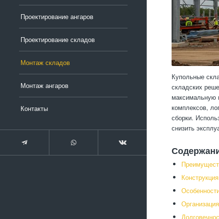
Проектирование ангаров
Проектирование складов
Монтаж складов
Купольные скла
Монтаж ангаров
складских реше
максимальную 
комплексов, ло
Контакты
сборки. Исполь
снизить эксплу
Содержан
Преимущест
Конструкция
Особенности
Организация
Долговечнос