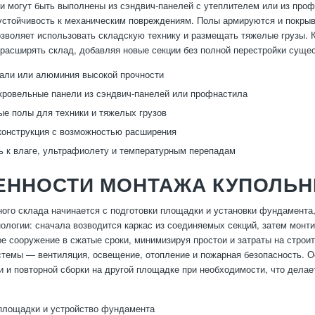
и могут быть выполнены из сэндвич-панелей с утеплителем или из про
 устойчивость к механическим повреждениям. Полы армируются и покр
позволяет использовать складскую технику и размещать тяжелые грузы. 
расширять склад, добавляя новые секции без полной перестройки сущ
тали или алюминия высокой прочности
кровельные панели из сэндвич-панелей или профнастила
е полы для техники и тяжелых грузов
онструкция с возможностью расширения
ь к влаге, ультрафиолету и температурным перепадам
ЕННОСТИ МОНТАЖА КУПОЛЬН
ого склада начинается с подготовки площадки и установки фундамента, 
ологии: сначала возводится каркас из соединяемых секций, затем монти
ое сооружение в сжатые сроки, минимизируя простои и затраты на стро
темы — вентиляция, освещение, отопление и пожарная безопасность. 
и и повторной сборки на другой площадке при необходимости, что дел
площадки и устройство фундамента