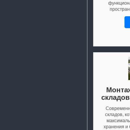
функцион
простран
Монта
складов
Современна
складов, к
максималь
хранения и