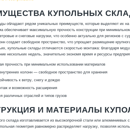
МУЩЕСТВА КУПОЛЬНЫХ СКЛ
ды обладают рядом уникальных преимуществ, которые выделяют их на 
а обеспечивает максимальную прочность конструкции при минимальном
етровые и снеговые нагрузки, что особенно актуально для регионов с с
онн создает свободное пространство, что упрощает размещение крупног
тьих, купольные склады отличаются скоростью монтажа: благодаря моду
ение нескольких недель, значительно экономя время и ресурсы предприя
я прочность при минимальном использовании материалов
внутренних колонн — свободное пространство для хранения
ойчивость к ветру, снегу и дождю
нтаж и возможность расширения
я различных отраслей и типов грузов
ТРУКЦИЯ И МАТЕРИАЛЫ КУП
ого склада изготавливается из высокопрочной стали или алюминиевых с
упольная геометрия равномерно распределяет нагрузку, позволяя исполь