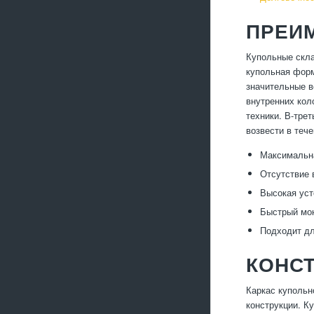
ПРЕИ
Купольные скла
купольная форм
значительные в
внутренних кол
техники. В-тре
возвести в теч
Максимальна
Отсутствие 
Высокая уст
Быстрый мо
Подходит дл
КОНС
Каркас купольн
конструкции. К