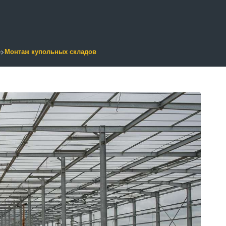
е
>
Монтаж купольных складов