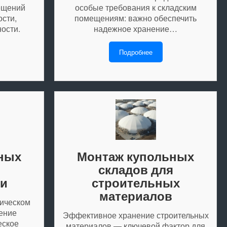
мещений
особые требования к складским
сти,
помещениям: важно обеспечить
ости.
надежное хранение…
Подробнее
ных
Монтаж купольных
я
складов для
ки
строительных
материалов
ическом
ение
Эффективное хранение строительных
еское
материалов — ключевой фактор для