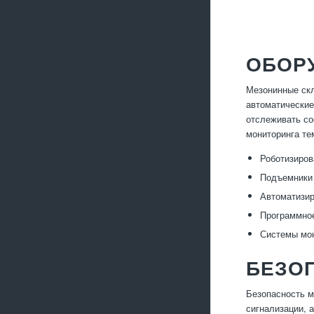
ОБОР
Мезонинные скл
автоматические
отслеживать со
мониторинга те
Роботизиров
Подъемники 
Автоматизи
Программное
Системы мон
БЕЗО
Безопасность м
сигнализации, 