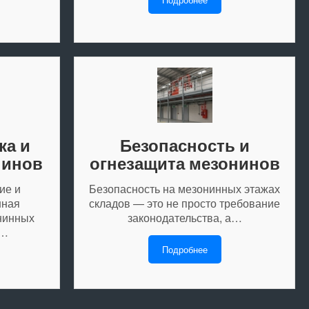
ка и
Безопасность и
нинов
огнезащита мезонинов
ие и
Безопасность на мезонинных этажах
нная
складов — это не просто требование
нинных
законодательства, а…
о…
Подробнее