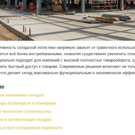
ивность складской логистики напрямую зависит от грамотного использ
ятся всё более востребованными, позволяя существенно увеличить пло
деально подходят для компаний с высокой плотностью товарооборота, г
чить быстрый доступ к товарам. Современные решения включают не толь
 что делает склад максимально функциональным и экономически эффе
ие
ва мезонинных складов
ные особенности и планировка
 технологии строительства
е и автоматизация складов
ь и эксплуатационная надежность