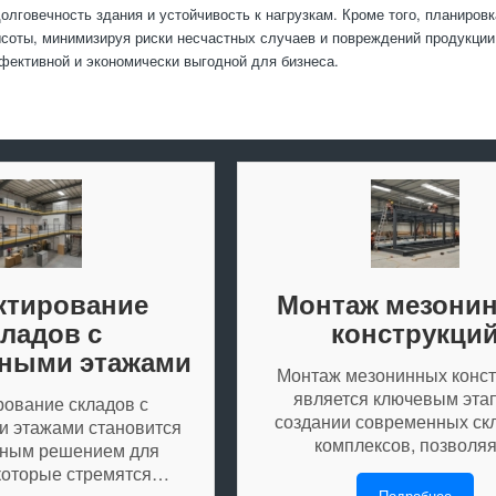
олговечность здания и устойчивость к нагрузкам. Кроме того, планиров
ысоты, минимизируя риски несчастных случаев и повреждений продукци
фективной и экономически выгодной для бизнеса.
ктирование
Монтаж мезони
кладов с
конструкци
ными этажами
Монтаж мезонинных конст
является ключевым эта
ование складов с
создании современных ск
 этажами становится
комплексов, позволя
ным решением для
которые стремятся…
Подробнее