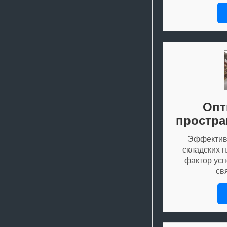
Опт
простра
Эффектив
складских 
фактор усп
св