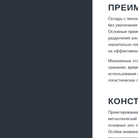
ПРЕИ
Склады с мезон
без увеличения
Основные преим
разделения зон
значительно по
на эффективнос
Мезонинные эта
хранения, врем
использования 
логистических 
КОНС
Проектирование
металлический 
основных зон: 
Особое внимани
предусматриваю