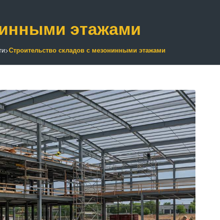
нинными этажами
ти
>
Строительство складов с мезонинными этажами