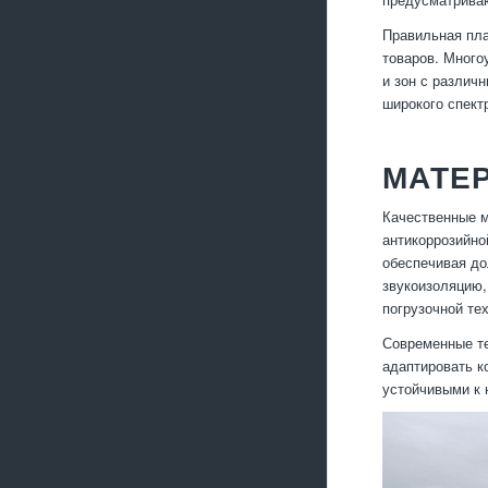
Правильная пла
товаров. Много
и зон с различ
широкого спект
МАТЕ
Качественные м
антикоррозийно
обеспечивая до
звукоизоляцию,
погрузочной те
Современные те
адаптировать к
устойчивыми к 