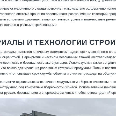
нировка мезонинного склада позволяет максимально эффективно исполь
уровневая система хранения обеспечивает разграничение категорий про
ными условиями хранения, включая температурные и влажностные режи
ра товаров с разными требованиями.
РИАЛЫ И ТЕХНОЛОГИИ СТРО
атериалы являются ключевым элементом надежности мезонинного склад
й обработкой. Перекрытия и настилы мезонинных этажей изготавливаютс
лговечность и безопасность эксплуатации. Используются также сэндвич
 что важно для хранения различных категорий продукции. Полы и насти
хники, что повышает срок службы объекта и снижает расходы на обслуж
хнологии строительства включают модульные и сборные элементы, что 
онструкцию под конкретные потребности бизнеса. Использование иннов
нагрузкам, безопасными и энергоэффективными, обеспечивая долгий ср