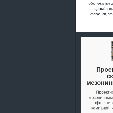
обеспечивают д
от падений с в
безопасной, эф
Прое
с
мезонин
Проектир
мезонинными
эффектив
компаний, 