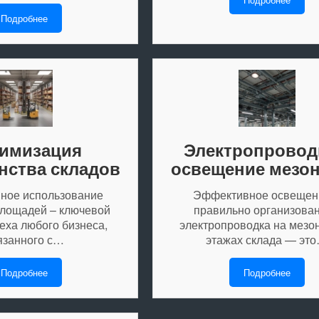
Подробнее
имизация
Электропровод
нства складов
освещение мезо
ное использование
Эффективное освещен
площадей – ключевой
правильно организова
еха любого бизнеса,
электропроводка на мезо
язанного с…
этажах склада — эт
Подробнее
Подробнее