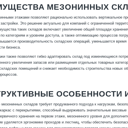
МУЩЕСТВА МЕЗОНИННЫХ СК
инными этажами позволяют рационально использовать вертикальное пр
 застройки. Это решение актуально для компаний с ограниченной терри
ущества таких складов включают увеличение общей площади хранения,
 по категориям и уровням доступа, а также оптимизацию процессов погру
вышается производительность складских операций, уменьшается время п
ти бизнеса.
жи также позволяют гибко адаптировать склад под изменяющиеся потре
енного увеличения запасов или размещения отдельных товарных категор
складских помещений и снижает необходимость строительства новых объ
процессов.
ТРУКТИВНЫЕ ОСОБЕННОСТИ 
 мезонинных складов требует продуманного подхода к нагрузкам, безоп
каркас с перекрытиями, способный выдерживать значительные весовые н
первичного хранения на первом этаже, мезонинного уровня для дополните
е уделяется эргономике проходов и лестниц, чтобы обеспечить безопас
тся лифты и подъемники для транспортировки товаров между уровнями