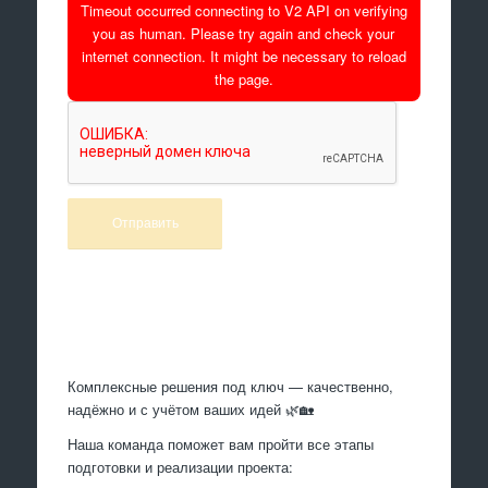
Timeout occurred connecting to V2 API on verifying
you as human. Please try again and check your
internet connection. It might be necessary to reload
the page.
Произведем работы
Комплексные решения под ключ — качественно,
надёжно и с учётом ваших идей 🌿🏡
Наша команда поможет вам пройти все этапы
подготовки и реализации проекта: