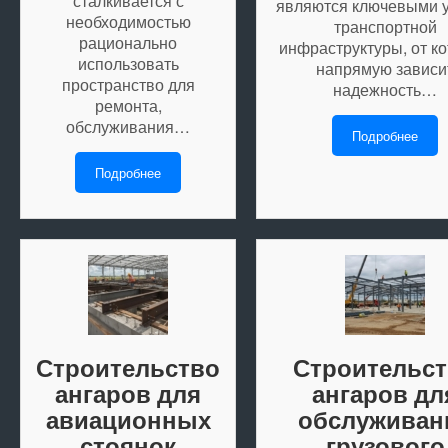
сталкивается с
являются ключевыми 
необходимостью
транспортной
рационально
инфраструктуры, от к
использовать
напрямую зависи
пространство для
надежность…
ремонта,
обслуживания…
Подробнее
Подробнее
Строительство
Строительс
ангаров для
ангаров дл
авиационных
обслуживан
стоянок
грузового