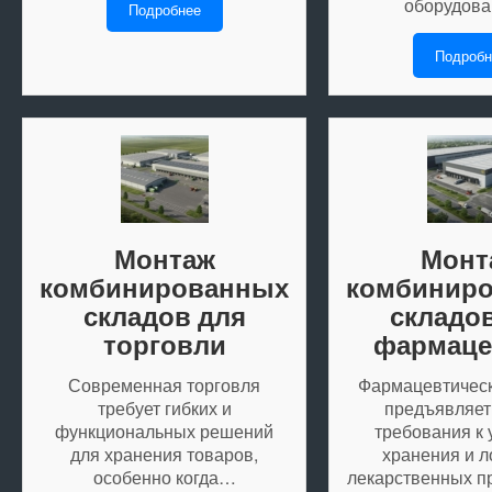
оборудов
Подробнее
Подробн
Монтаж
Монт
комбинированных
комбинир
складов для
складо
торговли
фармаце
Современная торговля
Фармацевтическ
требует гибких и
предъявляет
функциональных решений
требования к
для хранения товаров,
хранения и л
особенно когда…
лекарственных п