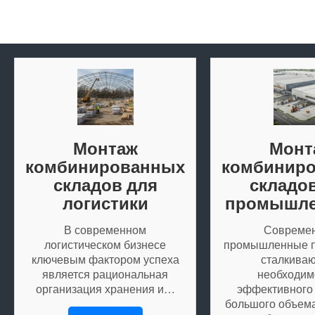
Монтаж
Монт
комбинированных
комбинир
складов для
складо
логистики
промышле
В современном
Совреме
логистическом бизнесе
промышленные п
ключевым фактором успеха
сталкиваю
является рациональная
необходим
организация хранения и…
эффективного
большого объема