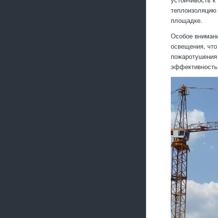
теплоизоляцию 
площадке.
Особое внимани
освещения, что
пожаротушения 
эффективность 