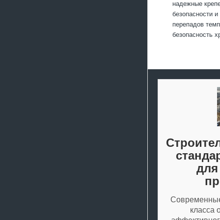
надежные крепе
безопасности и
перепадов темп
безопасность х
Строител
станда
для
пр
Современные
класса 
эффективног