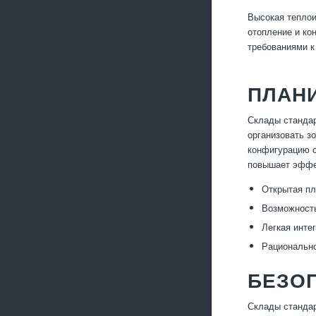
Высокая теплои
отопление и ко
требованиями к
ПЛАНИ
Склады стандар
организовать з
конфигурацию с
повышает эффе
Открытая пл
Возможность
Легкая инте
Рационально
БЕЗО
Склады стандар