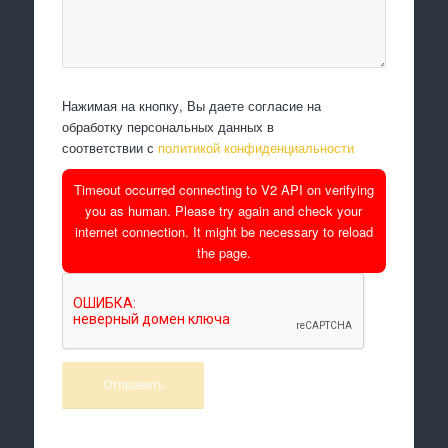
Нажимая на кнопку, Вы даете согласие на
обработку персональных данных в
соответствии с
политикой конфиденциальности
Timeout occurred connecting to V2 API on verifying
you as human. Please try again and check your
internet connection. It might be necessary to reload
the page.