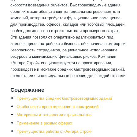
скорости возведения объектов. Быстровозводимые здания
средних масштабов становятся идеальным решением для
компаний, которым требуется функциональное помещение
для производства, офисов, складов или торговых площадей,
но без долгих сроков строительства и чрезмерных затрат.
Эти здания позволяют оперативно адаптироваться под
изменяющиеся потребности бизнеса, обеспечивая комфорт и
безопасность сотрудников, рациональное использование
ресурсов и минимизацию финансовых рисков. Компания
«Ангара Строй» специализируется на проектировании,
производстве и монтаже средних быстровозводимых зданий,
предоставляя индивидуальные решения для каждой отрасли.
Содержание
Преимущества средних быстровозводимых зданий
Особенности проектирования и конструкций
Материалы и технологии строительства
Применение в разных сферах
Преимущества работы с «Ангара Строй»