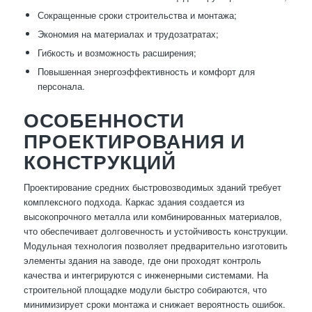
Сокращенные сроки строительства и монтажа;
Экономия на материалах и трудозатратах;
Гибкость и возможность расширения;
Повышенная энергоэффективность и комфорт для
персонала.
ОСОБЕННОСТИ
ПРОЕКТИРОВАНИЯ И
КОНСТРУКЦИЙ
Проектирование средних быстровозводимых зданий требует
комплексного подхода. Каркас здания создается из
высокопрочного металла или комбинированных материалов,
что обеспечивает долговечность и устойчивость конструкции.
Модульная технология позволяет предварительно изготовить
элементы здания на заводе, где они проходят контроль
качества и интегрируются с инженерными системами. На
строительной площадке модули быстро собираются, что
минимизирует сроки монтажа и снижает вероятность ошибок.