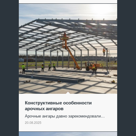
Конструктивные особенности
арочных ангаров
Арочные ангары давно зарекомендовали…
20.08.2025