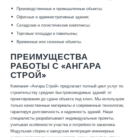
Производственные и промышленные объекты;
Офисные и административные здания;
Складские и логистические комплексы;
Торговые площади и павильоны;
Временные или сезонные объекты.
ПРЕИМУЩЕСТВА
РАБОТЫ С «АНГАРА
СТРОЙ»
Компания «Ангара Строй» предлагает полный цикл услуг по
строительству средних быстровозводимых зданий: от
проектирования до сдачи объекта под ключ. Мы используем
только качественные материалы и современные технологии,
гарантируя долговечность и надежность зданий. Наши
специалисты разрабатывают индивидуальные проекты,
учитывая особенности участка и потребности заказчика.
Модульная сборка и заводская интеграция инженерных