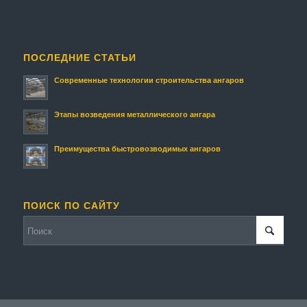
ПОСЛЕДНИЕ СТАТЬИ
Современные технологии строительства ангаров
Этапы возведения металлического ангара
Преимущества быстровозводимых ангаров
ПОИСК ПО САЙТУ