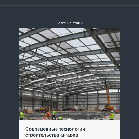
Полезные статьи
Современные технологии
строительства ангаров