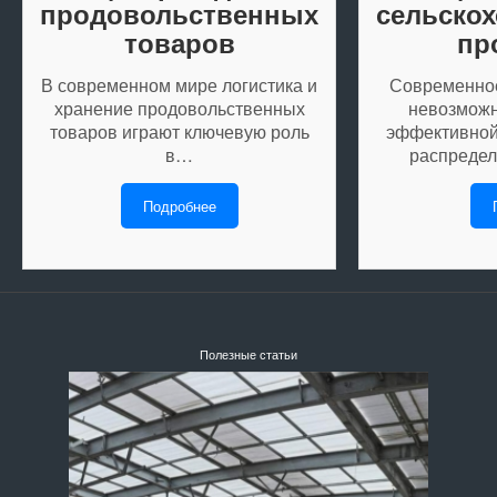
продовольственных
сельско
товаров
пр
В современном мире логистика и
Современное
хранение продовольственных
невозможн
товаров играют ключевую роль
эффективной
в…
распредел
Подробнее
Полезные статьи