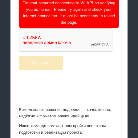
Timeout occurred connecting to V2 API on verifying
you as human. Please try again and check your
internet connection. It might be necessary to reload
the page.
Произведем работы
Комплексные решения под ключ — качественно,
надёжно и с учётом ваших идей 🌿🏡
Наша команда поможет вам пройти все этапы
подготовки и реализации проекта: