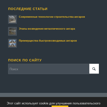
ПОСЛЕДНИЕ СТАТЬИ
Современные технологии строительства ангаров
Этапы возведения металлического ангара
Преимущества быстровозводимых ангаров
ПОИСК ПО САЙТУ
© Копирайт - Строительство ангаров и складов.
Персональные данные
-
Этот сайт использует cookie для улучшения пользовательского
powered by Enfold WordPress Theme