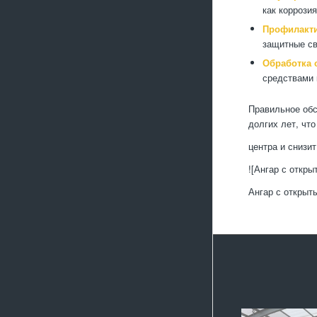
как коррози
Профилакти
защитные св
Обработка 
средствами 
Правильное обс
долгих лет, чт
центра и снизит
![Ангар с откры
Ангар с открыт