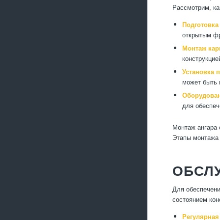
Рассмотрим, ка
Подготовка 
открытым фр
Монтаж кар
конструкцие
Установка 
может быть 
Оборудован
для обеспеч
Монтаж ангара 
Этапы монтажа 
ОБСЛУ
Для обеспечени
состоянием кон
Регулярная