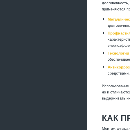
долговечность,
применяются пр
Металличес
долговечнос
Профнастил
характерист
энергоэффек
Технологии
обеспечивае
Антикорроз
средствами,
Использование 
но и отличаютс
выдерживать и
КАК П
Монтаж ангара 