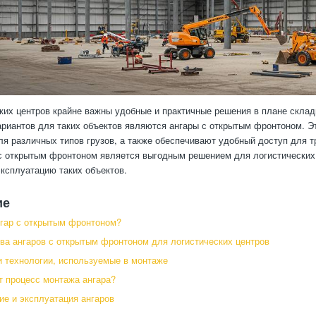
ких центров крайне важны удобные и практичные решения в плане склади
риантов для таких объектов являются ангары с открытым фронтоном. 
ля различных типов грузов, а также обеспечивают удобный доступ для т
с открытым фронтоном является выгодным решением для логистических ц
ксплуатацию таких объектов.
ие
нгар с открытым фронтоном?
а ангаров с открытым фронтоном для логистических центров
 технологии, используемые в монтаже
т процесс монтажа ангара?
е и эксплуатация ангаров