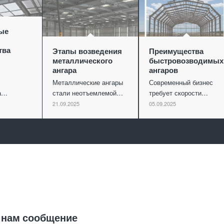
ые
тва
Этапы возведения
Преимущества
металлического
быстровозводимых
ангара
ангаров
Металлические ангары
Современный бизнес
ва…
стали неотъемлемой…
требует скорости…
21.09.2025
05.09.2025
Отправить заявку
 нам сообщение