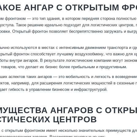
АКОЕ АНГАР С ОТКРЫТЫМ Ф
ым фронтоном — это тип здания, в котором передняя сторона полностью
доступа. Такое решение идеально подходит для логистических центров,
ровки. Открытый фронтон позволяет беспрепятственно загружать и выг
бычно используются в местах с интенсивным движением транспорта и 
рытый фронтон способствует лучшему воздухообмену, что важно для хр
боты внутри ангаров. В результате логистические компании могут эконо
товаров, что делает их бизнес более прибыльным и продуктивным.
ших аспектов таких ангаров — это мобильность и легкость в возведени
ктов, например, для расширения логистических мощностей в сезонные п
 дает гибкость в управлении бизнесом и инфраструктурой.
МУЩЕСТВА АНГАРОВ С ОТКР
СТИЧЕСКИХ ЦЕНТРОВ
 с открытым фронтоном имеет несколько значительных преимуществ для
 распределением товаров. Рассмотрим основные из них: