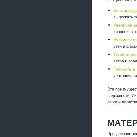
Быстрый до
выгружать т
Увеличение
хранения то
Низкие затр
стен и слож
Устойчивос
ветра и оса
Гибкость в 
упаковочных
Эти преимущест
надежности. Их
работы логисти
МАТЕР
Процесс монтаж