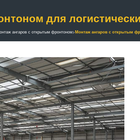
онтоном для логистически
онтаж ангаров с открытым фронтоном
>
Монтаж ангаров с открытым фр