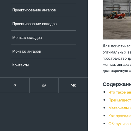
Проектирование ангаров
Проектирование складов
Монтаж складов
Для логистичес
Монтаж ангаров
оптимальных ва
пространство д
монтаж ангара 
Контакты
долгосрочную э
Содержан
Что такое а
Преимуществ
Материалы и
Как проходи
Обслуживани