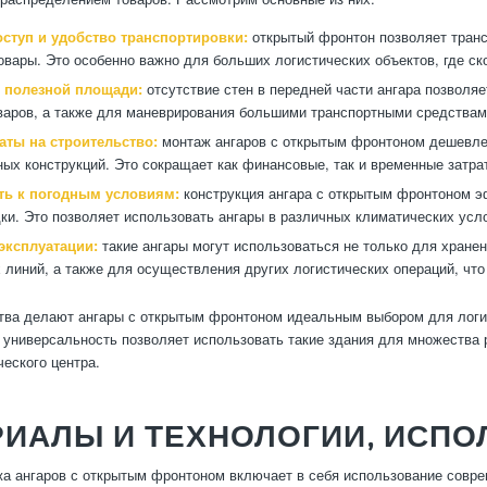
ступ и удобство транспортировки:
открытый фронтон позволяет транс
овары. Это особенно важно для больших логистических объектов, где ск
 полезной площади:
отсутствие стен в передней части ангара позволя
варов, а также для маневрирования большими транспортными средствам
аты на строительство:
монтаж ангаров с открытым фронтоном дешевле,
ных конструкций. Это сокращает как финансовые, так и временные затра
ть к погодным условиям:
конструкция ангара с открытым фронтоном э
дки. Это позволяет использовать ангары в различных климатических усл
эксплуатации:
такие ангары могут использоваться не только для хране
 линий, а также для осуществления других логистических операций, чт
ва делают ангары с открытым фронтоном идеальным выбором для логист
 универсальность позволяет использовать такие здания для множества
ческого центра.
ИАЛЫ И ТЕХНОЛОГИИ, ИСПО
а ангаров с открытым фронтоном включает в себя использование совре