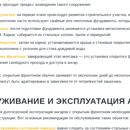
к проходит процесс возведения такого сооружения:
участка:
на первом этапе происходит разметка строительного участка, 
онтоном часто используют свайные или ленточные фундаменты, которы
каса:
после подготовки фундамента начинается установка металлическо
й. Каркас собирается из стальных колонн, балок и перекрытий.
покрытия:
затем на каркас устанавливаются крыша и стеновые покрытия
выполнена с уклоном для стока дождевой воды.
ие фронтона:
завершающий этап монтажа — это установка открытого ф
ения свободного прохода и доступа в ангар.
с открытым фронтоном обычно занимает от нескольких дней до нескольк
могут быть адаптированы в зависимости от потребностей заказчика.
ЖИВАНИЕ И ЭКСПЛУАТАЦИЯ 
я долгосрочной эксплуатации ангаров с открытым фронтоном необходим
струкции. Вот основные рекомендации по обслуживанию таких объектов:
 проверка состояния каркаса:
важно следить за состоянием стальных к