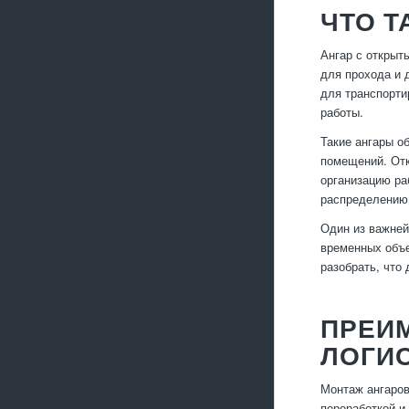
ЧТО Т
Ангар с открыт
для прохода и 
для транспорти
работы.
Такие ангары о
помещений. Отк
организацию ра
распределению 
Один из важней
временных объе
разобрать, что
ПРЕИ
ЛОГИ
Монтаж ангаров
переработкой и