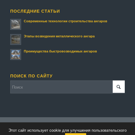
ПОСЛЕДНИЕ СТАТЬИ
Современные технологии строительства ангаров
Этапы возведения металлического ангара
Преимущества быстровозводимых ангаров
ПОИСК ПО САЙТУ
© Копирайт - Строительство ангаров и складов.
Персональные данные
-
Этот сайт использует cookie для улучшения пользовательского
powered by Enfold WordPress Theme