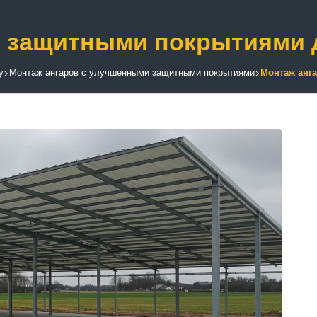
и защитными покрытиями 
у
>
Монтаж ангаров с улучшенными защитными покрытиями
>
Монтаж анг