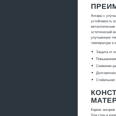
ПРЕИ
Ангары с улучш
устойчивость к
металлические 
эстетический в
улучшенную теп
температуре и 
Защита от к
Повышенная 
Снижение ра
Долговечнос
Стабильная 
КОНС
МАТЕ
Каркас ангаров
Для стен и кро