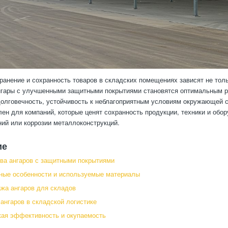
анение и сохранность товаров в складских помещениях зависят не тольк
нгары с улучшенными защитными покрытиями становятся оптимальным 
олговечность, устойчивость к неблагоприятным условиям окружающей с
лен для компаний, которые ценят сохранность продукции, техники и обо
ний или коррозии металлоконструкций.
ие
ва ангаров с защитными покрытиями
ные особенности и используемые материалы
жа ангаров для складов
ангаров в складской логистике
ая эффективность и окупаемость