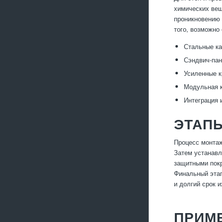
химических вещ
проникновению 
того, возможно
Стальные ка
Сэндвич-пан
Усиленные к
Модульная к
Интеграция 
ЭТАП
Процесс монтаж
Затем устанавл
защитными покр
Финальный этап
и долгий срок и
ПРИМЕ