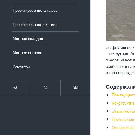
Проектирование ангаров
Проектирование складов
Монтаж складов
Эффективное хр
Монтаж ангаров
конструкции. А
обеспечивают д
особенно актуа
Контакты
из-за поврежде
Содержан
Преимущест
Конструктив
Этапы монта
Применение 
Экономическ