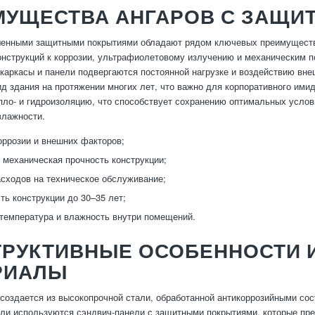
МУЩЕСТВА АНГАРОВ С ЗАЩИ
енными защитными покрытиями обладают рядом ключевых преимуществ.
онструкций к коррозии, ультрафиолетовому излучению и механическим п
каркасы и панели подвергаются постоянной нагрузке и воздействию вне
ид здания на протяжении многих лет, что важно для корпоративного ими
ло- и гидроизоляцию, что способствует сохранению оптимальных услови
влажности.
оррозии и внешних факторов;
механическая прочность конструкции;
сходов на техническое обслуживание;
ть конструкции до 30–35 лет;
температура и влажность внутри помещений.
ТРУКТИВНЫЕ ОСОБЕННОСТИ 
РИАЛЫ
 создается из высокопрочной стали, обработанной антикоррозийными сос
вли используются сэндвич-панели с защитными покрытиями, которые пр