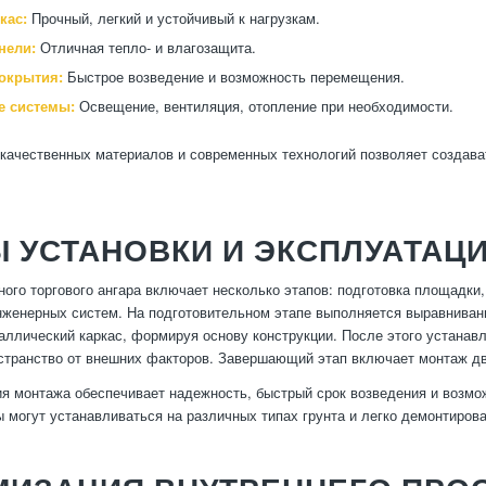
кас:
Прочный, легкий и устойчивый к нагрузкам.
нели:
Отличная тепло- и влагозащита.
окрытия:
Быстрое возведение и возможность перемещения.
 системы:
Освещение, вентиляция, отопление при необходимости.
качественных материалов и современных технологий позволяет создава
Ы УСТАНОВКИ И ЭКСПЛУАТА
ого торгового ангара включает несколько этапов: подготовка площадки
женерных систем. На подготовительном этапе выполняется выравнивани
аллический каркас, формируя основу конструкции. После этого устана
странство от внешних факторов. Завершающий этап включает монтаж дв
ия монтажа обеспечивает надежность, быстрый срок возведения и воз
ы могут устанавливаться на различных типах грунта и легко демонтиров