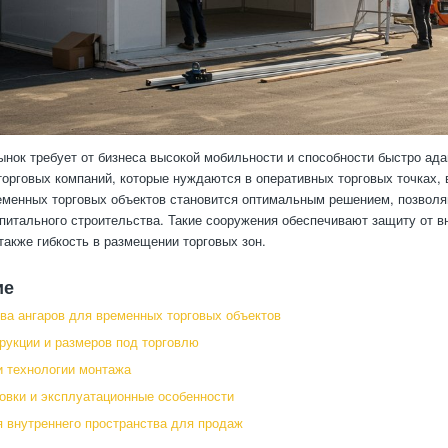
нок требует от бизнеса высокой мобильности и способности быстро ад
торговых компаний, которые нуждаются в оперативных торговых точках,
еменных торговых объектов становится оптимальным решением, позво
питального строительства. Такие сооружения обеспечивают защиту от в
 также гибкость в размещении торговых зон.
ие
а ангаров для временных торговых объектов
рукции и размеров под торговлю
 технологии монтажа
овки и эксплуатационные особенности
 внутреннего пространства для продаж