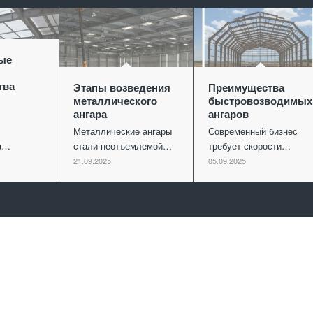
ые
тва
Этапы возведения
Преимущества
металлического
быстровозводимых
ангара
ангаров
Металлические ангары
Современный бизнес
ва…
стали неотъемлемой…
требует скорости…
21.09.2025
05.09.2025
Отправить заявку