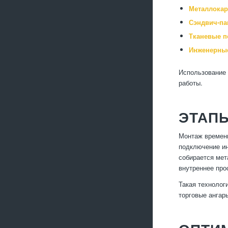
Металлокар
Сэндвич-па
Тканевые п
Инженерные
Использование 
работы.
ЭТАП
Монтаж временн
подключение ин
собирается мет
внутреннее про
Такая технолог
торговые ангар