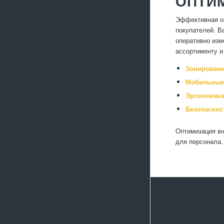
ОПТИ
Эффективная ор
покупателей. В
оперативно изм
ассортименту и
Зонировани
Мобильные 
Эргономика
Безопаснос
Оптимизация вн
для персонала.