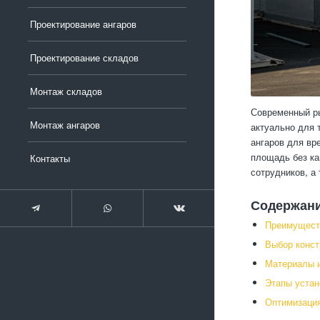
Проектирование ангаров
Проектирование складов
Монтаж складов
Современный ры
Монтаж ангаров
актуально для 
ангаров для вр
площадь без ка
Контакты
сотрудников, а
Содержан
Преимуществ
Выбор конст
Материалы и
Этапы устан
Оптимизация