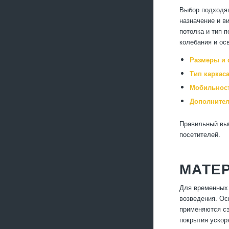
Выбор подходящ
назначение и в
потолка и тип 
колебания и ос
Размеры и 
Тип каркаса
Мобильност
Дополнител
Правильный выб
посетителей.
МАТЕ
Для временных 
возведения. Ос
применяются сэ
покрытия ускор