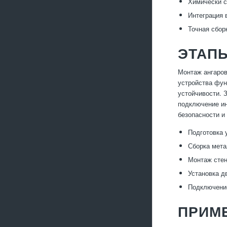
Химически с
Интеграция 
Точная сбор
ЭТАП
Монтаж ангаров
устройства фун
устойчивости. 
подключение ин
безопасности и
Подготовка 
Сборка мета
Монтаж стен
Установка д
Подключение
ПРИМ