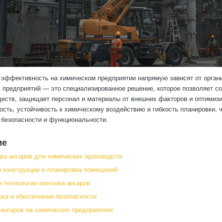
 эффективность на химическом предприятии напрямую зависят от органи
 предприятий — это специализированное решение, которое позволяет со
еств, защищает персонал и материалы от внешних факторов и оптимиз
ость, устойчивость к химическому воздействию и гибкость планировки,
 безопасности и функциональности.
ие
а ангаров для химических производств
 конструкции и планировка помещений
 технологии монтажа ангаров
жа и обеспечения безопасности
ангаров на химических предприятиях