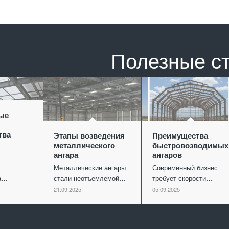
Полезные с
ые
тва
Этапы возведения
Преимущества
металлического
быстровозводимых
ангара
ангаров
Металлические ангары
Современный бизнес
ва…
стали неотъемлемой…
требует скорости…
21.09.2025
05.09.2025