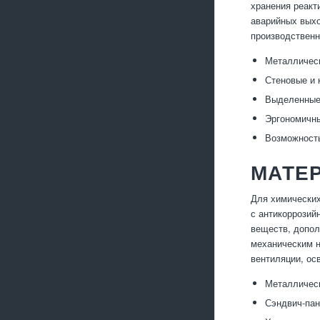
хранения реакт
аварийных выхо
производственн
Металлическ
Стеновые и 
Выделенные 
Эргономичны
Возможност
МАТЕ
Для химических
с антикоррозий
веществ, допол
механическим н
вентиляции, ос
Металлическ
Сэндвич-пан