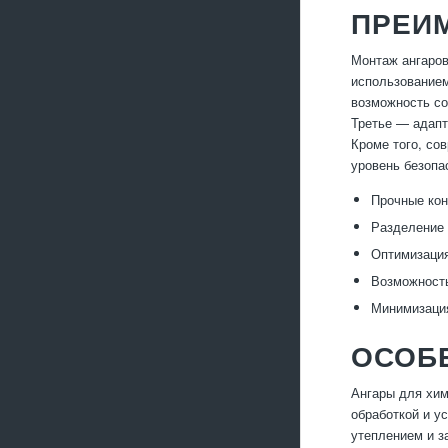
ПРЕИ
Монтаж ангаров
использованием
возможность со
Третье — адапт
Кроме того, со
уровень безопа
Прочные кон
Разделение 
Оптимизация
Возможность
Минимизация
ОСОБ
Ангары для хим
обработкой и у
утеплением и з