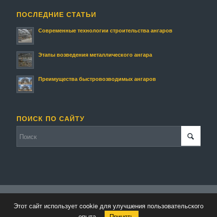
ПОСЛЕДНИЕ СТАТЬИ
Современные технологии строительства ангаров
Этапы возведения металлического ангара
Преимущества быстровозводимых ангаров
ПОИСК ПО САЙТУ
© Копирайт - Строительство ангаров и складов.
Персональные данные
-
Этот сайт использует cookie для улучшения пользовательского
powered by Enfold WordPress Theme
опыта.
Принять