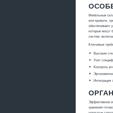
ОСОБ
Мебельные скла
или кровати, т
обеспечивают у
которые могут 
систем, включа
Ключевые треб
Высокие сте
Учет специф
Контроль вл
Эргономична
Интеграция з
ОРГА
Эффективное ис
хранения готов
открытые стелл