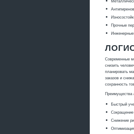
Металличес
Антипиренов
Износостойк
Прочные пер
Инженерные 
ЛОГИ
Современные ме
снизить челове
планировать ма
заказов и сниж
сохранность то
Преимущества 
Быстрый уче
Сокращение 
Снижение ри
Оптимизация