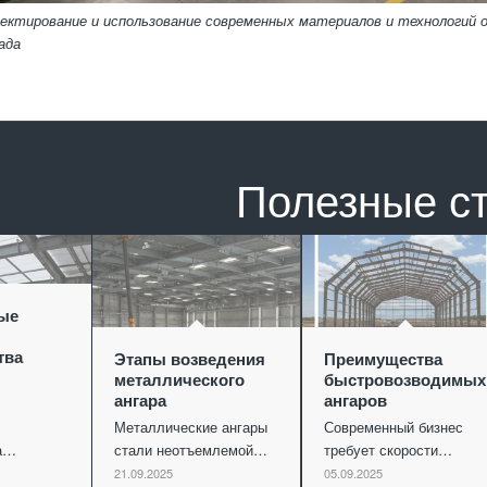
оектирование и использование современных материалов и технологий
ада
Полезные с
ые
тва
Этапы возведения
Преимущества
металлического
быстровозводимых
ангара
ангаров
Металлические ангары
Современный бизнес
ва…
стали неотъемлемой…
требует скорости…
21.09.2025
05.09.2025