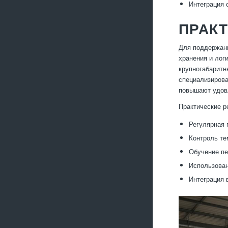
Интеграция 
ПРАКТ
Для поддержани
хранения и лог
крупногабаритн
специализирова
повышают удовл
Практические р
Регулярная 
Контроль те
Обучение пе
Использован
Интеграция 