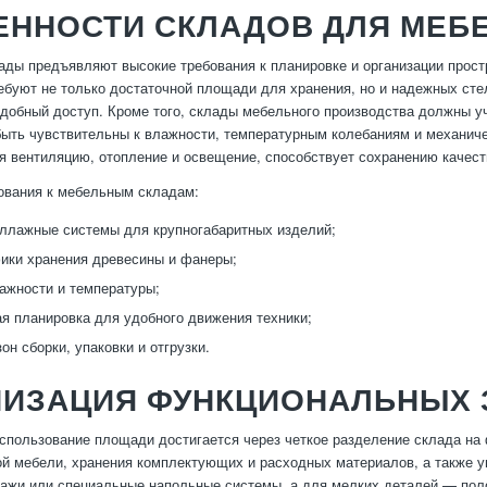
ЕННОСТИ СКЛАДОВ ДЛЯ МЕБ
ды предъявляют высокие требования к планировке и организации прост
ребуют не только достаточной площади для хранения, но и надежных ст
добный доступ. Кроме того, склады мебельного производства должны 
быть чувствительны к влажности, температурным колебаниям и механич
я вентиляцию, отопление и освещение, способствует сохранению качес
ования к мебельным складам:
ллажные системы для крупногабаритных изделий;
ики хранения древесины и фанеры;
ажности и температуры;
я планировка для удобного движения техники;
он сборки, упаковки и отгрузки.
НИЗАЦИЯ ФУНКЦИОНАЛЬНЫХ 
пользование площади достигается через четкое разделение склада на
ой мебели, хранения комплектующих и расходных материалов, а также у
ажи или специальные напольные системы, а для мелких деталей — пол