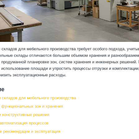
 складов для мебельного производства требует особого подхода, учит
ельные склады отличаются большим объемом хранения и разнообразием
к продуманной планировке зон, систем хранения и инженерных решений.
 использование площади и упростить процессы отгрузки и комплектации,
низить эксплуатационные расходы.
ие
 складов для мебельного производства
 функциональных зон и хранения
 конструктивные решения
 автоматизация процессов
е рекомендации и эксплуатация