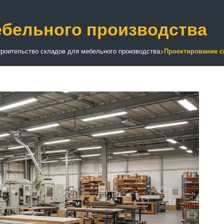
ебельного производства
роительство складов для мебельного производства
>
Проектирование с