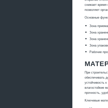
снижает время 
позволяет орга
Основные функ
Зона приема
Зона хранен
Зона хранен
Зона упаковк
Рабочие про
МАТЕ
При строительс
обеспечивать д
устойчивость к
влагостойкие м
прочность, удо
Ключевые матер