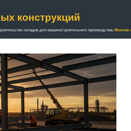
ых конструкций
роительство складов для машиностроительного производства
>
Монтаж 