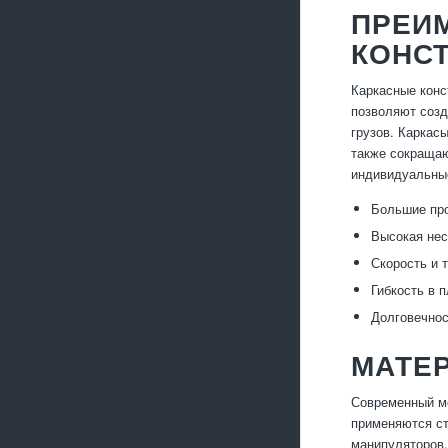
ПРЕИ
КОНС
Каркасные конс
позволяют созд
грузов. Каркас
также сокращаю
индивидуальные
Большие про
Высокая нес
Скорость и 
Гибкость в 
Долговечнос
МАТЕ
Современный мо
применяются ст
манипуляторов,