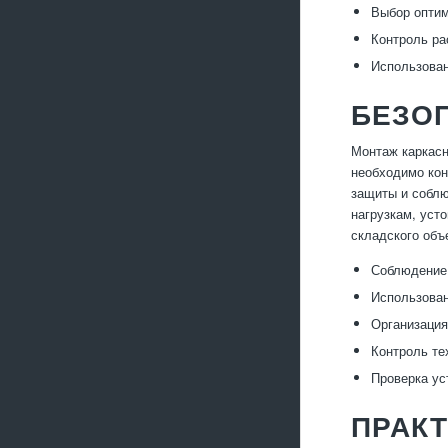
Выбор оптим
Контроль ра
Использован
БЕЗО
Монтаж каркасн
необходимо кон
защиты и соблю
нагрузкам, уст
складского объ
Соблюдение
Использован
Организация
Контроль те
Проверка ус
ПРАКТ