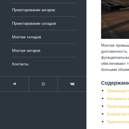
Проектирование ангаров
Проектирование складов
Монтаж складов
Монтаж промышл
Монтаж ангаров
долговечность,
функциональные
обеспечивают т
Контакты
большим объемо
Содержан
Преимущест
Материалы и
Проектирова
Безопасност
Практически