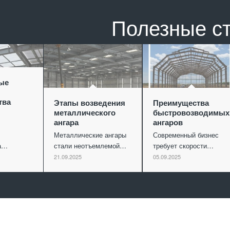
Полезные с
ые
тва
Этапы возведения
Преимущества
металлического
быстровозводимых
ангара
ангаров
Металлические ангары
Современный бизнес
ва…
стали неотъемлемой…
требует скорости…
21.09.2025
05.09.2025