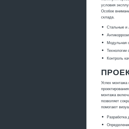
условия эксплу
Особое внимани
склада.
Стальные и 
Антикоррози
Модульная с
Технологии 
Контроль ка
ПРОЕ
Успех монтажа 
проектирования
монтажа включа
позволяет сокр
помогают визуа
Разработка 
Определение