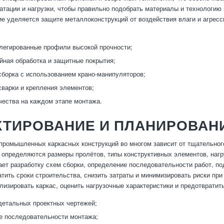
атации и нагрузки, чтобы правильно подобрать материалы и технологию 
е уделяется защите металлоконструкций от воздействия влаги и агресс
легированные профили высокой прочности;
йная обработка и защитные покрытия;
борка с использованием крано-манипуляторов;
сварки и крепления элементов;
чества на каждом этапе монтажа.
КТИРОВАНИЕ И ПЛАНИРОВАН
промышленных каркасных конструкций во многом зависит от тщательного
 определяются размеры пролётов, типы конструктивных элементов, нагр
ет разработку схем сборки, определение последовательности работ, по
атить сроки строительства, снизить затраты и минимизировать риски пр
лизировать каркас, оценить нагрузочные характеристики и предотвратит
детальных проектных чертежей;
 последовательности монтажа;