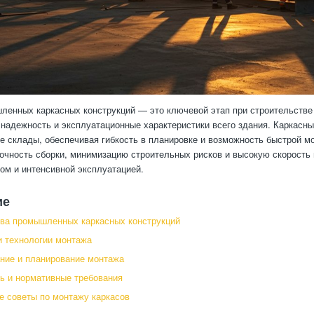
енных каркасных конструкций — это ключевой этап при строительстве 
 надежность и эксплуатационные характеристики всего здания. Каркасны
 склады, обеспечивая гибкость в планировке и возможность быстрой м
очность сборки, минимизацию строительных рисков и высокую скорость
м и интенсивной эксплуатацией.
ие
ва промышленных каркасных конструкций
 технологии монтажа
ние и планирование монтажа
ь и нормативные требования
е советы по монтажу каркасов