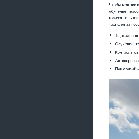
Чтобы монтаж к
обучение персо
горизонтальнос
технологий поз
Тщательная 
Обучение пе
Контроль св
Антикоррози
Пошаговый к