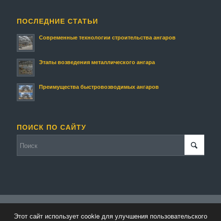
ПОСЛЕДНИЕ СТАТЬИ
Современные технологии строительства ангаров
Этапы возведения металлического ангара
Преимущества быстровозводимых ангаров
ПОИСК ПО САЙТУ
© Копирайт - Строительство ангаров и складов.
Персональные данные
-
Этот сайт использует cookie для улучшения пользовательского
powered by Enfold WordPress Theme