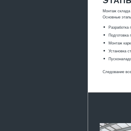
Монтаж склада 
Основные этап
Разработка 
Подготовка 
Монтаж карк
Установка с
Пусконаладо
Следование все