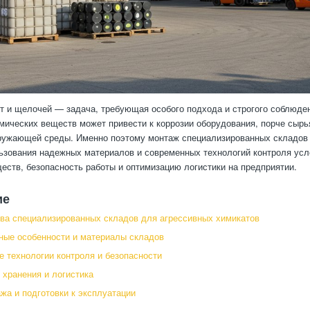
т и щелочей — задача, требующая особого подхода и строгого соблюде
мических веществ может привести к коррозии оборудования, порче сыр
ружающей среды. Именно поэтому монтаж специализированных складов 
ьзования надежных материалов и современных технологий контроля усл
еств, безопасность работы и оптимизацию логистики на предприятии.
ие
а специализированных складов для агрессивных химикатов
ные особенности и материалы складов
 технологии контроля и безопасности
 хранения и логистика
жа и подготовки к эксплуатации