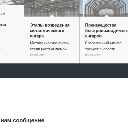
ые
тва
Этапы возведения
Преимущества
металлического
быстровозводимых
ангара
ангаров
Металлические ангары
Современный бизнес
ва…
стали неотъемлемой…
требует скорости…
21.09.2025
05.09.2025
Отправить заявку
 нам сообщение