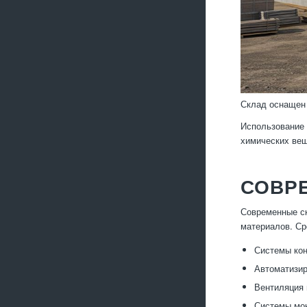
Склад оснащен 
Использование 
химических вещ
СОВР
Современные ск
материалов. Ср
Системы кон
Автоматизир
Вентиляция 
Системы мон