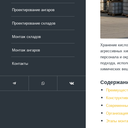
Проектирование ангаров
Проектирование складов
Монтаж складов
Хранение кисло
Монтаж ангаров
агрессивных хи
персонала и ок
подхода, испол
Контакты
химических вещ
Содержан
Преимуществ
Конструктив
Современные
Организация
Этапы монта