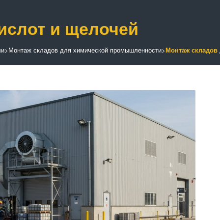
ислот и щелочей
ли
>
Монтаж складов для химической промышленности
>
Монтаж складов 