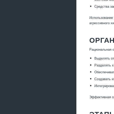
Средства за
Использование 
агрессивного х
ОРГАН
Рациональная о
Выделять от
Разделять х
Обеспечиват
Создавать и
Интегрирова
Эффективная ор
ЭТАПЫ