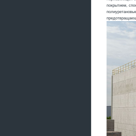
покрытием, спо
полиуретановые
предотвращающ