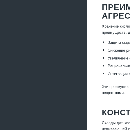
ПРЕИ
АГРЕ
Хранение кисло
преимуществ, 
Защита сырь
Снижение ри
Увеличение 
Рациональна
Интеграция 
Эти преимущест
веществами.
КОНС
Склады для кис
нержавеющей ст