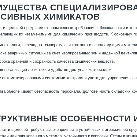
МУЩЕСТВА СПЕЦИАЛИЗИРОВ
ССИВНЫХ ХИМИКАТОВ
т и щелочей предъявляет повышенные требования к безопасности и ко
делающих их незаменимыми для химических производств. К основным п
я от влаги, перепадов температуры и контакта с неподходящими матер
ска аварийных ситуаций за счет изолированных зон и надежной вентиля
срока хранения и сохранность качества химических веществ.
я организация логистики и удобство доступа к материалам.
с автоматизированными системами контроля и учета для управления зап
ва обеспечивают безопасность персонала, долговечность складских ко
ТРУКТИВНЫЕ ОСОБЕННОСТИ 
лот и щелочей требуют высокопрочных и устойчивых к агрессивной сред
али или оцинкованного металла, устойчивого к коррозии. Стены и крыш