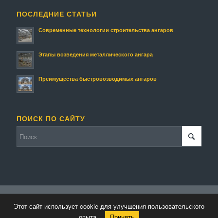
ПОСЛЕДНИЕ СТАТЬИ
Современные технологии строительства ангаров
Этапы возведения металлического ангара
Преимущества быстровозводимых ангаров
ПОИСК ПО САЙТУ
© Копирайт - Строительство ангаров и складов.
Персональные данные
-
Этот сайт использует cookie для улучшения пользовательского
powered by Enfold WordPress Theme
опыта.
Принять