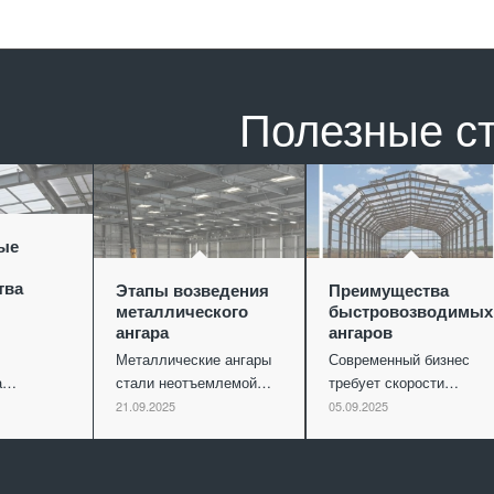
Полезные с
ые
тва
Этапы возведения
Преимущества
металлического
быстровозводимых
ангара
ангаров
Металлические ангары
Современный бизнес
ва…
стали неотъемлемой…
требует скорости…
21.09.2025
05.09.2025