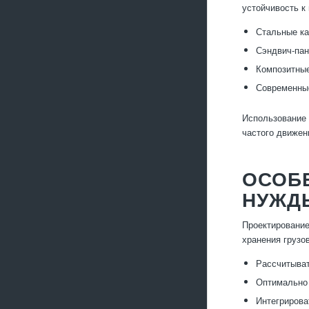
устойчивость к
Стальные ка
Сэндвич-пан
Композитные
Современные
Использование 
частого движен
ОСОБ
НУЖД
Проектирование
хранения грузо
Рассчитыват
Оптимально 
Интегрирова