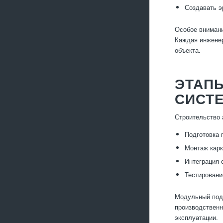
Создавать э
Особое внимани
Каждая инженер
объекта.
ЭТАП
СИСТ
Строительство 
Подготовка 
Монтаж карк
Интеграция 
Тестировани
Модульный подх
производственн
эксплуатации.