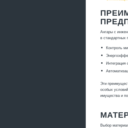
ПРЕИ
ПРЕД
Ангары с инжен
в стандартных 
Контроль ми
Энергоэффек
Интеграция 
Автоматизац
Эти преимущест
особых условий
имущества и по
МАТЕ
Выбор материал