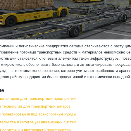
омпании и логистические предприятия сегодня сталкиваются с растущими
равление потоками транспортных средств и материалов невозможно бе
стемами становятся ключевым элементом такой инфраструктуры, позвол
 микроклимат, обеспечивать безопасность и автоматизировать процесс
ужд — это комплексное решение, которое учитывает особенности хранен
делая работу предприятия более продуктивной и экономически выгодной.
ие
а ангаров для транспортных предприятий
 технологии для транспортных ангаров
 проектирования под транспортные нужды
тельства и интеграции инженерных систем
 логистики и внутреннего пространства