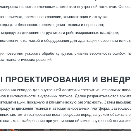
анировка является ключевым элементом внутренней логистики. Основн
зон: приемка, временное хранение, комплектация и отгрузка;
ходы для безопасного перемещения техники и персонала;
 маршрутов движения погрузчиков и роботизированных платформ;
сположения стеллажей и оборудования для адаптации к сезонным или ст
ция позволяет ускорить обработку грузов, снизить вероятность ошибок, п
ых технологических решений.
Ы ПРОЕКТИРОВАНИЯ И ВНЕД
ирования складов для внутренней логистики состоит из нескольких пос
мов и интенсивности внутренних потоков. Далее разрабатываются архи
автоматизации, пожарную и климатическую безопасность. Затем выбираю
ршруты движения техники и автоматизированных платформ. Завершающи
нных систем и тестирование всех процессов перед запуском объекта в 
жность масштабирования при увеличении объемов внутренней логистики