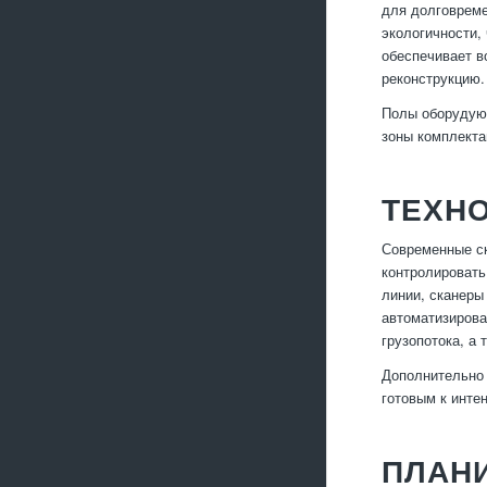
для долговреме
экологичности,
обеспечивает в
реконструкцию.
Полы оборудуют
зоны комплекта
ТЕХН
Современные ск
контролировать
линии, сканеры
автоматизирова
грузопотока, а
Дополнительно 
готовым к инте
ПЛАНИ