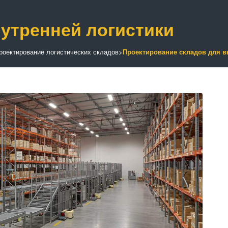
утренней логистики
роектирование логистических складов
>
Проектирование складов для в