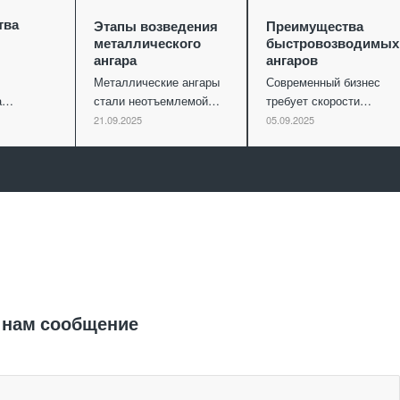
тва
Этапы возведения
Преимущества
металлического
быстровозводимых
ангара
ангаров
Металлические ангары
Современный бизнес
ва…
стали неотъемлемой…
требует скорости…
21.09.2025
05.09.2025
Отправить заявку
 нам сообщение