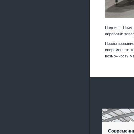
Подпись: Приме
обработки това
Проектирование
современные те
возможность ма
Современн