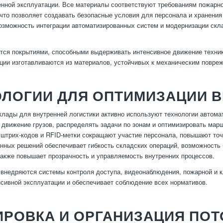
нной эксплуатации. Все материалы соответствуют требованиям пожарно
 что позволяет создавать безопасные условия для персонала и хранени
озможность интеграции автоматизированных систем и модернизации скл
ся покрытиями, способными выдерживать интенсивное движение техни
ции изготавливаются из материалов, устойчивых к механическим повреж
ОЛОГИИ ДЛЯ ОПТИМИЗАЦИИ 
лады для внутренней логистики активно используют технологии автом
 движение грузов, распределять задачи по зонам и оптимизировать ма
 штрих-кодов и RFID-метки сокращают участие персонала, повышают точн
нных решений обеспечивает гибкость складских операций, возможность
 также повышает прозрачность и управляемость внутренних процессов.
внедряются системы контроля доступа, видеонаблюдения, пожарной и к
нсивной эксплуатации и обеспечивает соблюдение всех нормативов.
РОВКА И ОРГАНИЗАЦИЯ ПОТ