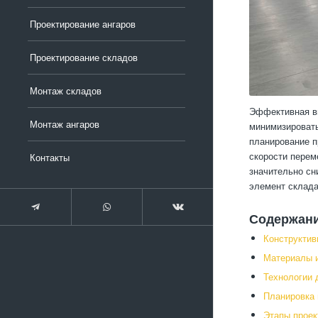
Проектирование ангаров
Проектирование складов
Монтаж складов
Эффективная вн
Монтаж ангаров
минимизировать
планирование п
скорости перем
Контакты
значительно сн
элемент склада
Содержан
Конструктив
Материалы и
Технологии 
Планировка 
Этапы проек