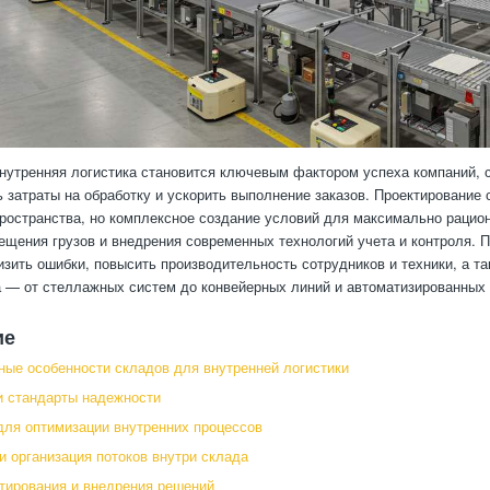
утренняя логистика становится ключевым фактором успеха компаний, 
 затраты на обработку и ускорить выполнение заказов. Проектирование 
ространства, но комплексное создание условий для максимально рацио
ещения грузов и внедрения современных технологий учета и контроля. 
изить ошибки, повысить производительность сотрудников и техники, а 
 — от стеллажных систем до конвейерных линий и автоматизированных з
ие
ные особенности складов для внутренней логистики
 стандарты надежности
для оптимизации внутренних процессов
и организация потоков внутри склада
тирования и внедрения решений