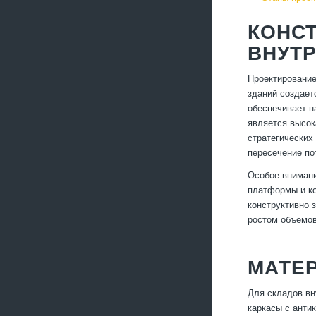
КОНС
ВНУТ
Проектирование
зданий создает
обеспечивает н
является высок
стратегических
пересечение по
Особое внимани
платформы и ко
конструктивно 
ростом объемов
МАТЕ
Для складов вн
каркасы с анти