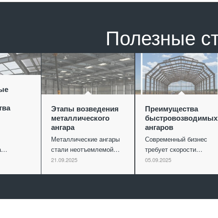
Полезные с
ые
тва
Этапы возведения
Преимущества
металлического
быстровозводимых
ангара
ангаров
Металлические ангары
Современный бизнес
ва…
стали неотъемлемой…
требует скорости…
21.09.2025
05.09.2025