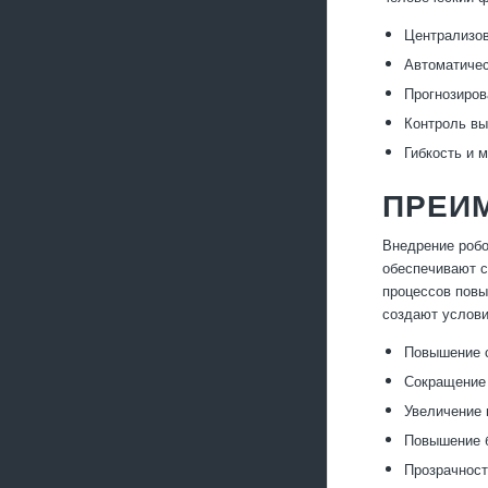
Централизов
Автоматичес
Прогнозиров
Контроль вы
Гибкость и 
ПРЕИ
Внедрение робо
обеспечивают с
процессов повы
создают услови
Повышение с
Сокращение 
Увеличение 
Повышение б
Прозрачност