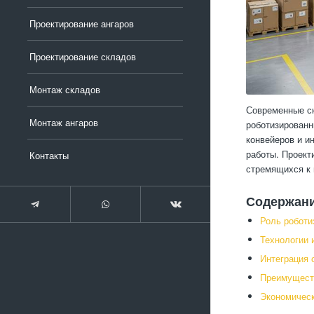
Проектирование ангаров
Проектирование складов
Монтаж складов
Современные ск
Монтаж ангаров
роботизированн
конвейеров и и
работы. Проект
Контакты
стремящихся к 
Содержан
Роль роботи
Технологии 
Интеграция 
Преимуществ
Экономичес