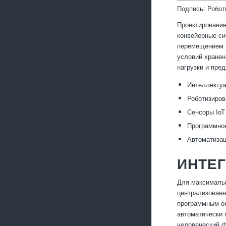
Подпись: Робот
Проектирование
конвейерные си
перемещением т
условий хранен
нагрузки и пре
Интеллектуа
Роботизиров
Сенсоры IoT
Программное
Автоматизац
ИНТЕГ
Для максимальн
централизованн
программным об
автоматически 
человеческий ф