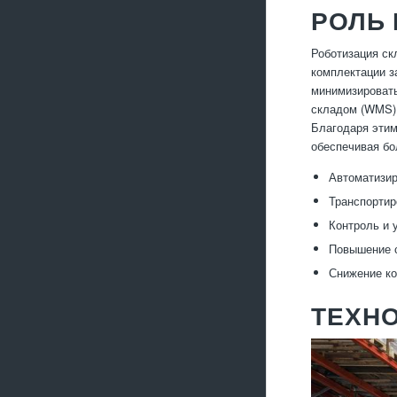
РОЛЬ 
Роботизация ск
комплектации з
минимизировать
складом (WMS) 
Благодаря этим
обеспечивая бо
Автоматизир
Транспортир
Контроль и 
Повышение с
Снижение ко
ТЕХН