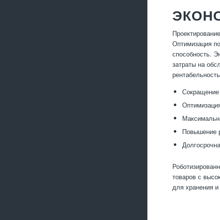
ЭКОН
Проектирование
Оптимизация по
способность. Э
затраты на обс
рентабельность
Сокращение 
Оптимизация
Максимальна
Повышение р
Долгосрочна
Роботизированн
товаров с высо
для хранения и