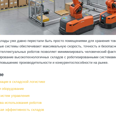
лады уже давно перестали быть просто помещениями для хранения това
ые системы обеспечивают максимальную скорость, точность и безопасно
нтеллектуальных роботов позволяет минимизировать человеческий факт
ирование высокотехнологичных складов с роботизированными системами
повышению производительности и конкурентоспособности на рынке.
ие
зации в складской логистике
и оборудование
систем управления
а использования роботов
кая эффективность складов