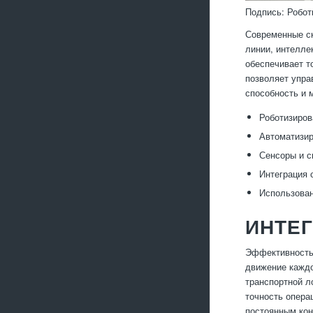
Подпись: Робот
Современные ск
линии, интелле
обеспечивает т
позволяет упра
способность и 
Роботизиров
Автоматизир
Сенсоры и с
Интеграция
Использован
ИНТЕГ
Эффективность 
движение каждо
транспортной л
точность опера
постоянным кон