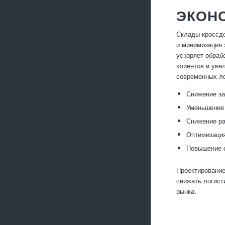
ЭКОН
Склады кроссдо
и минимизация 
ускоряет обраб
клиентов и уве
современных ло
Снижение за
Уменьшение 
Снижение ра
Оптимизация
Повышение с
Проектирование
снижать логист
рынка.