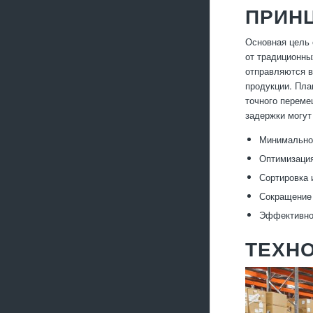
ПРИН
Основная цель 
от традиционны
отправляются в
продукции. Пла
точного переме
задержки могут
Минимальное
Оптимизация
Сортировка 
Сокращение 
Эффективнос
ТЕХН