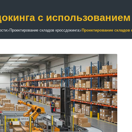
докинга с использование
ости
>
Проектирование складов кроссдокинга
>
Проектирование складов 