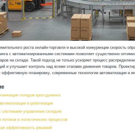
емительного роста онлайн-торговли и высокой конкуренции скорость обр
инга с автоматизированными системами позволяет существенно оптимиз
аров на складе. Такой подход не только ускоряет процесс распределени
ций и улучшает контроль над всеми этапами движения товаров. Проектир
эффективную планировку, современные технологии автоматизации и ин
ие
ганизации складов кроссдокинга
автоматизации и роботизации
с системами управления складом
 потоков и логистических процессов
кая эффективность решений