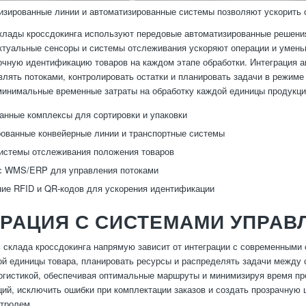
изированные линии и автоматизированные системы позволяют ускорить о
лады кроссдокинга используют передовые автоматизированные решения
ктуальные сенсоры и системы отслеживания ускоряют операции и умень
очную идентификацию товаров на каждом этапе обработки. Интеграция
влять потоками, контролировать остатки и планировать задачи в режим
минимальные временные затраты на обработку каждой единицы продукци
анные комплексы для сортировки и упаковки
ованные конвейерные линии и транспортные системы
истемы отслеживания положения товаров
 с WMS/ERP для управления потоками
ие RFID и QR-кодов для ускорения идентификации
РАЦИЯ С СИСТЕМАМИ УПРАВ
склада кроссдокинга напрямую зависит от интеграции с современными
й единицы товара, планировать ресурсы и распределять задачи между
огистикой, обеспечивая оптимальные маршруты и минимизируя время пр
ций, исключить ошибки при комплектации заказов и создать прозрачную 
тролем.