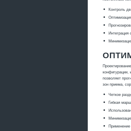
Контроль дв
Оптимизация
Прогнозиров
Интеграция 
Минимизация
ОПТИ
Проектирование
конфигурации, 
позволяет прог
зон приема, со
Четкое разд
Гибкая марш
Использован
Минимизация
Применение 