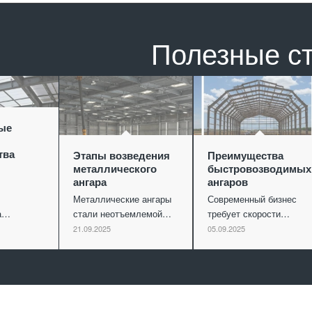
Полезные с
ые
тва
Этапы возведения
Преимущества
металлического
быстровозводимых
ангара
ангаров
Металлические ангары
Современный бизнес
ва…
стали неотъемлемой…
требует скорости…
21.09.2025
05.09.2025