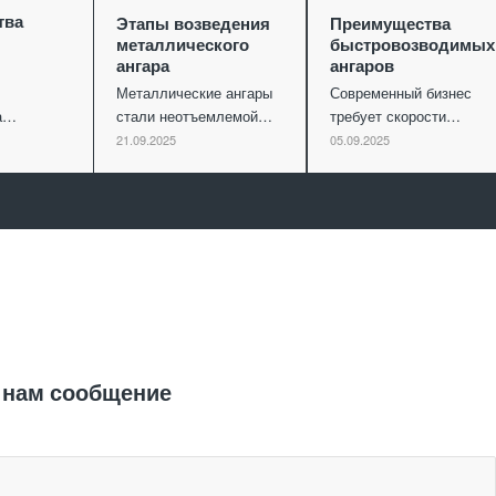
тва
Этапы возведения
Преимущества
металлического
быстровозводимых
ангара
ангаров
Металлические ангары
Современный бизнес
ва…
стали неотъемлемой…
требует скорости…
21.09.2025
05.09.2025
Отправить заявку
 нам сообщение