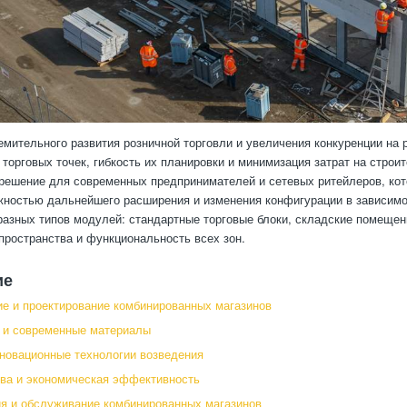
емительного развития розничной торговли и увеличения конкуренции на
 торговых точек, гибкость их планировки и минимизация затрат на стро
решение для современных предпринимателей и сетевых ритейлеров, кот
жностью дальнейшего расширения и изменения конфигурации в зависимос
азных типов модулей: стандартные торговые блоки, складские помещен
пространства и функциональность всех зон.
ие
е и проектирование комбинированных магазинов
 и современные материалы
новационные технологии возведения
ва и экономическая эффективность
я и обслуживание комбинированных магазинов