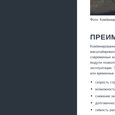
Фото: Комбини
ПРЕИ
Комбинированны
масштабировать
современных ин
модули позволя
эксплуатации. 
или временные 
скорость ст
возможность
снижение эк
долговечнос
гибкость ра