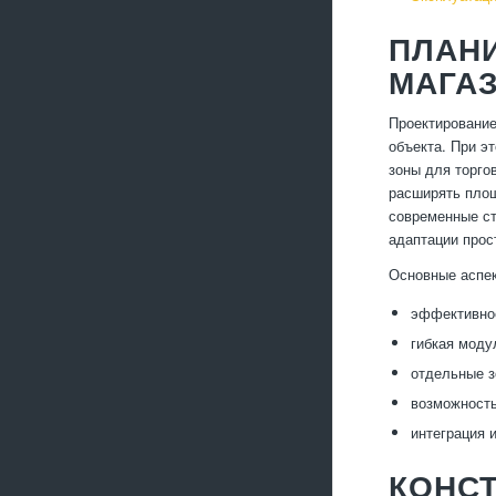
ПЛАН
МАГА
Проектирование
объекта. При э
зоны для торго
расширять площ
современные ст
адаптации прос
Основные аспек
эффективное
гибкая моду
отдельные з
возможность
интеграция 
КОНС