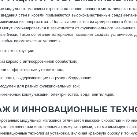
е модульные магазины строятся на основе прочного металлического ка
озведения стен и кровли применяются высококачественные сэндвич-пан
минимизацию энергозатрат. Полы выполняются из армированного бетона
и могут комбинироваться в зависимости от функционального назначения
ые блоки. Такое сочетание материалов позволяет создать устойчивое, д
 любых климатических условиях.
енты конструкции:
ий каркас с антикоррозийной обработкой;
ели с эффективным утеплителем;
е полы, выдерживающие нагрузку оборудования;
модулей для разных функциональных зон;
инженерных коммуникаций: электричество, вода, вентиляция.
АЖ И ИННОВАЦИОННЫЕ ТЕХН
рованных модульных магазинов отличается высокой скоростью и точно
 уже встроенными инженерными коммуникациями, что минимизирует срок
нновационные технологии установки, включая крановую сборку и точную 