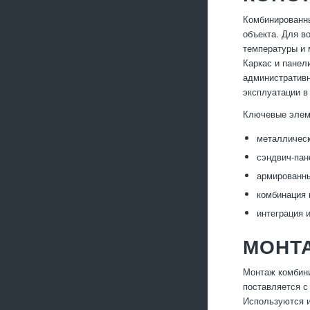
Комбинированны
объекта. Для в
температуры и 
Каркас и панел
административн
эксплуатации в
Ключевые элем
металлическ
сэндвич-пан
армированны
комбинация 
интеграция 
МОНТ
Монтаж комбини
поставляется с
Используются и