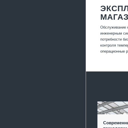
ЭКСП
МАГА
Обслуживание к
инженерным сис
потребности би
контроля темпе
операционные р
Современн