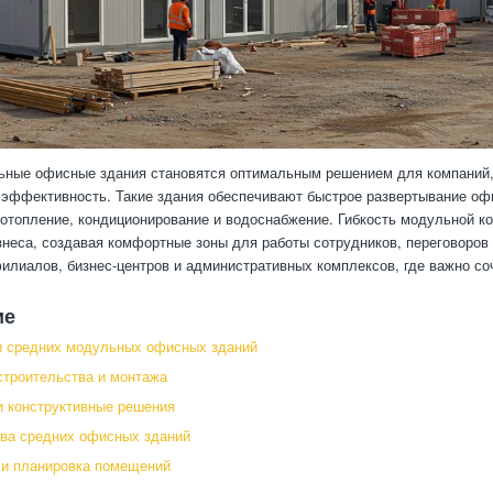
ные офисные здания становятся оптимальным решением для компаний,
эффективность. Такие здания обеспечивают быстрое развертывание офи
 отопление, кондиционирование и водоснабжение. Гибкость модульной к
знеса, создавая комфортные зоны для работы сотрудников, переговоро
илиалов, бизнес-центров и административных комплексов, где важно со
ие
и средних модульных офисных зданий
строительства и монтажа
 конструктивные решения
ва средних офисных зданий
 и планировка помещений