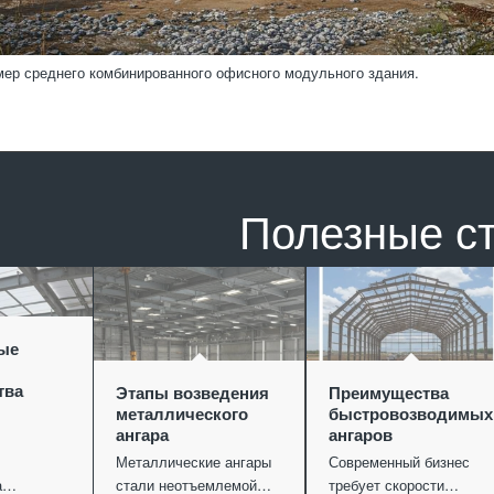
мер среднего комбинированного офисного модульного здания.
Полезные с
ые
тва
Этапы возведения
Преимущества
металлического
быстровозводимых
ангара
ангаров
Металлические ангары
Современный бизнес
ва…
стали неотъемлемой…
требует скорости…