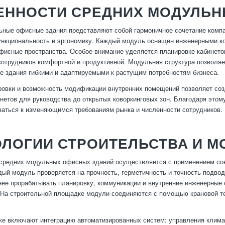
ЕННОСТИ СРЕДНИХ МОДУЛЬН
ные офисные здания представляют собой гармоничное сочетание компа
нкциональность и эргономику. Каждый модуль оснащен инженерными ком
фисные пространства. Особое внимание уделяется планировке кабинетов
сотрудников комфортной и продуктивной. Модульная структура позволяе
ие здания гибкими и адаптируемыми к растущим потребностям бизнеса.
ровки и возможность модификации внутренних помещений позволяет соз
нетов для руководства до открытых коворкинговых зон. Благодаря это
ваться к изменяющимся требованиям рынка и численности сотрудников.
ОЛОГИИ СТРОИТЕЛЬСТВА И М
средних модульных офисных зданий осуществляется с применением сов
ый модуль проверяется на прочность, герметичность и точность подво
нее прорабатывать планировку, коммуникации и внутренние инженерные 
 На строительной площадке модули соединяются с помощью крановой те
же включают интеграцию автоматизированных систем: управления клима