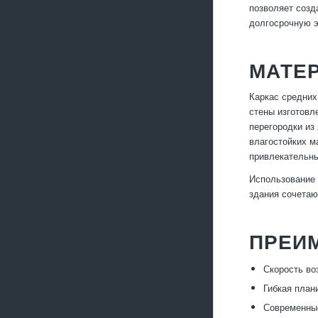
позволяет соз
долгосрочную 
МАТЕ
Каркас средних
стены изготовл
перегородки из
влагостойких м
привлекательны
Использование 
здания сочетаю
ПРЕИ
Скорость во
Гибкая план
Современны