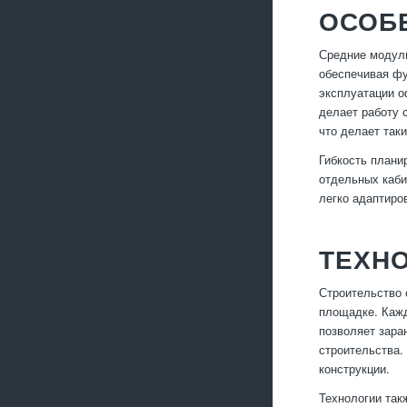
ОСОБ
Средние модуль
обеспечивая фу
эксплуатации о
делает работу 
что делает так
Гибкость плани
отдельных каби
легко адаптиро
ТЕХН
Строительство 
площадке. Кажд
позволяет зара
строительства.
конструкции.
Технологии так