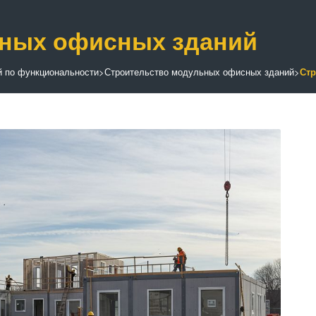
ьных офисных зданий
й по функциональности
>
Строительство модульных офисных зданий
>
Стр