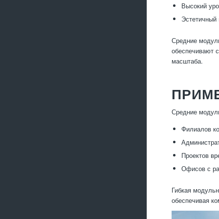
Высокий уро
Эстетичный 
Средние модуль
обеспечивают с
масштаба.
ПРИМ
Средние модул
Филиалов ко
Администрат
Проектов вр
Офисов с ра
Гибкая модульн
обеспечивая ко