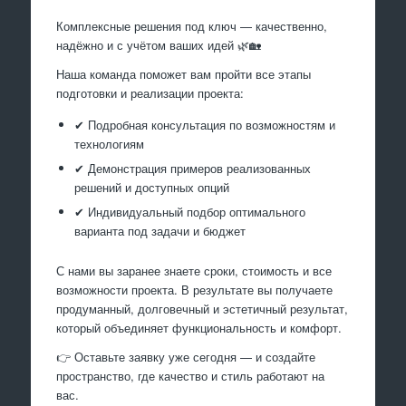
Комплексные решения под ключ — качественно,
надёжно и с учётом ваших идей 🌿🏡
Наша команда поможет вам пройти все этапы
подготовки и реализации проекта:
✔ Подробная консультация по возможностям и
технологиям
✔ Демонстрация примеров реализованных
решений и доступных опций
✔ Индивидуальный подбор оптимального
варианта под задачи и бюджет
С нами вы заранее знаете сроки, стоимость и все
возможности проекта. В результате вы получаете
продуманный, долговечный и эстетичный результат,
который объединяет функциональность и комфорт.
👉 Оставьте заявку уже сегодня — и создайте
пространство, где качество и стиль работают на
вас.