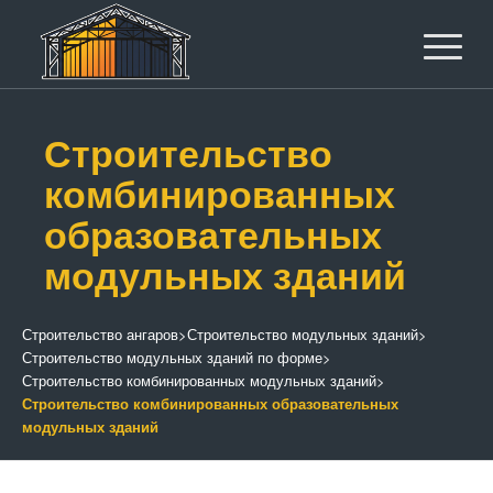
Строительство
комбинированных
образовательных
модульных зданий
Строительство ангаров
>
Строительство модульных зданий
>
Строительство модульных зданий по форме
>
Строительство комбинированных модульных зданий
>
Строительство комбинированных образовательных
модульных зданий