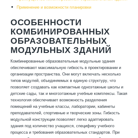
Применение и возможности планировки
ОСОБЕННОСТИ
КОМБИНИРОВАННЫХ
ОБРАЗОВАТЕЛЬНЫХ
МОДУЛЬНЫХ ЗДАНИЙ
Комбинированные образовательные модульные здания
обеспечивают максимальную гибкость в проектировании и
организации пространства. Они могут включать несколько
типов модулей, объединяемых в единую структуру, что
позволяет создавать как компактные одноэтажные школы и
детские сады, так и многоэтажные учебные комплексы. Такая
технология обеспечивает возможность разделения
помещений на учебные классы, лаборатории, кабинеты
преподавателей, спортивные и творческие зоны. Гибкость
модульной конструкции позволяет легко адаптировать
здания под количество учащихся, специфику учебного
процесса и требования образовательных стандартов. При