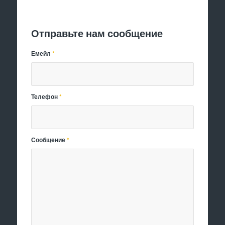
Отправить заявку
Отправьте нам сообщение
Емейл
*
Телефон
*
Сообщение
*