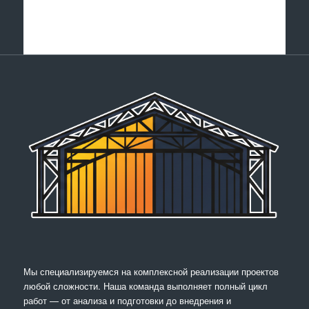
Мы специализируемся на комплексной реализации проектов
любой сложности. Наша команда выполняет полный цикл
работ — от анализа и подготовки до внедрения и