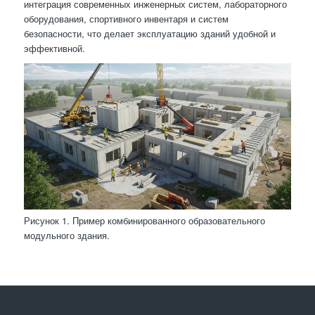
интеграция современных инженерных систем, лабораторного
оборудования, спортивного инвентаря и систем
безопасности, что делает эксплуатацию зданий удобной и
эффективной.
Рисунок 1. Пример комбинированного образовательного
модульного здания.