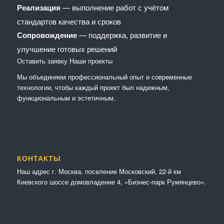
Реализация
— выполнение работ с учётом
стандартов качества и сроков
Сопровождение
— поддержка, развитие и
улучшение готовых решений
Оставить заявку
Наши проекты
Мы объединяем профессиональный опыт и современные
технологии, чтобы каждый проект был надежным,
функциональным и эстетичным.
КОНТАКТЫ
Наш адрес г. Москва, поселение Московский, 22-й км
Киевского шоссе домовладение 4, «Бизнес-парк Румянцево».