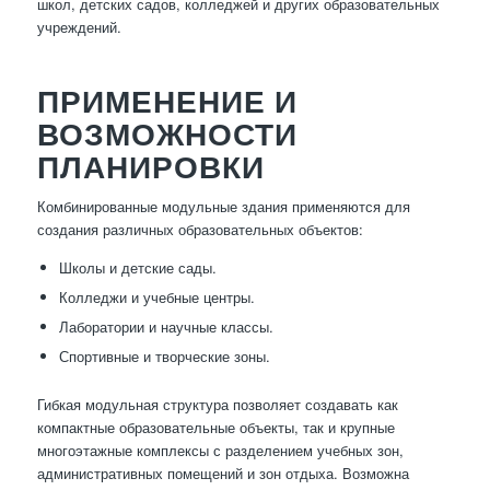
школ, детских садов, колледжей и других образовательных
учреждений.
ПРИМЕНЕНИЕ И
ВОЗМОЖНОСТИ
ПЛАНИРОВКИ
Комбинированные модульные здания применяются для
создания различных образовательных объектов:
Школы и детские сады.
Колледжи и учебные центры.
Лаборатории и научные классы.
Спортивные и творческие зоны.
Гибкая модульная структура позволяет создавать как
компактные образовательные объекты, так и крупные
многоэтажные комплексы с разделением учебных зон,
административных помещений и зон отдыха. Возможна