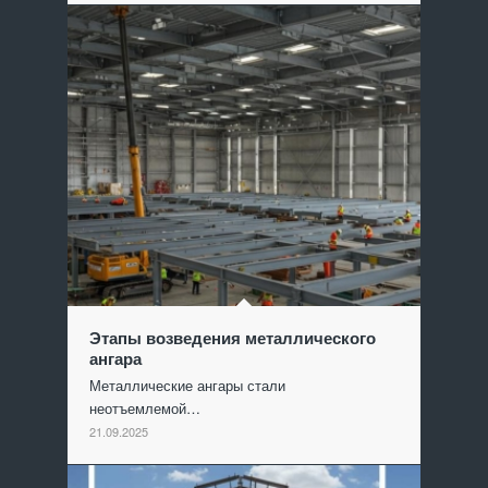
Этапы возведения металлического
ангара
Металлические ангары стали
неотъемлемой…
21.09.2025