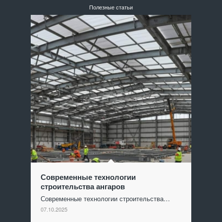
Полезные статьи
Современные технологии
строительства ангаров
Современные технологии строительства…
07.10.2025