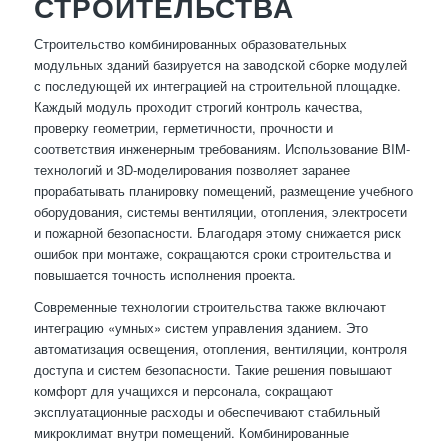
СТРОИТЕЛЬСТВА
Строительство комбинированных образовательных
модульных зданий базируется на заводской сборке модулей
с последующей их интеграцией на строительной площадке.
Каждый модуль проходит строгий контроль качества,
проверку геометрии, герметичности, прочности и
соответствия инженерным требованиям. Использование BIM-
технологий и 3D-моделирования позволяет заранее
прорабатывать планировку помещений, размещение учебного
оборудования, системы вентиляции, отопления, электросети
и пожарной безопасности. Благодаря этому снижается риск
ошибок при монтаже, сокращаются сроки строительства и
повышается точность исполнения проекта.
Современные технологии строительства также включают
интеграцию «умных» систем управления зданием. Это
автоматизация освещения, отопления, вентиляции, контроля
доступа и систем безопасности. Такие решения повышают
комфорт для учащихся и персонала, сокращают
эксплуатационные расходы и обеспечивают стабильный
микроклимат внутри помещений. Комбинированные