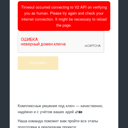
Timeout occurred connecting to V2 API on verifying
you as human. Please try again and check your
internet connection. It might be necessary to reload
the page.
Произведем работы
Комплексные решения под ключ — качественно,
надёжно и с учётом ваших идей 🌿🏡
Наша команда поможет вам пройти все этапы
подготовки и реализации проекта: