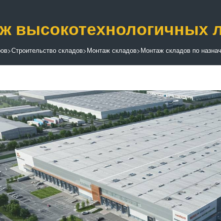
ж высокотехнологичных л
ров
>
Строительство складов
>
Монтаж складов
>
Монтаж складов по назна