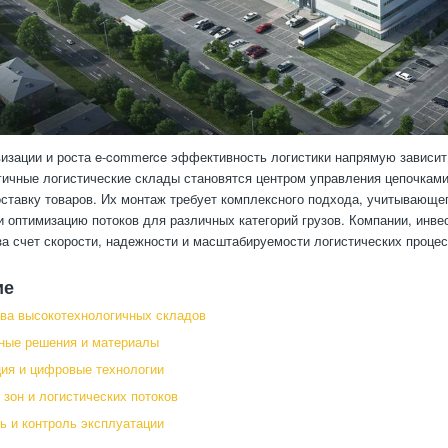
изации и роста e-commerce эффективность логистики напрямую зависит
ичные логистические склады становятся центром управления цепочками 
ставку товаров. Их монтаж требует комплексного подхода, учитывающег
и оптимизацию потоков для различных категорий грузов. Компании, инв
а счет скорости, надежности и масштабируемости логистических процес
ие
ва высокотехнологичных складов
ные решения и материалы
ия и цифровые технологии
 зон и логистических потоков
ь и контроль эксплуатации