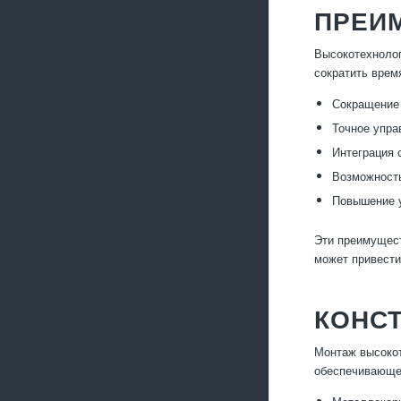
ПРЕИ
Высокотехнолог
сократить врем
Сокращение 
Точное упра
Интеграция 
Возможность
Повышение у
Эти преимущест
может привести
КОНС
Монтаж высокот
обеспечивающе