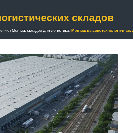
огистических складов
чению
>
Монтаж складов для логистики
>
Монтаж высокотехнологичных л