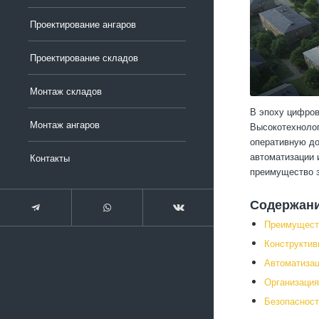
Проектирование ангаров
Проектирование складов
Монтаж складов
В эпоху цифров
Монтаж ангаров
Высокотехнолог
оперативную до
автоматизации 
Контакты
преимущество з
Содержан
Преимущест
Конструктив
Автоматизац
Организация
Безопасност