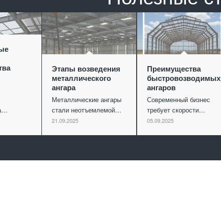
ые
тва
Этапы возведения
Преимущества
металлического
быстровозводимых
ангара
ангаров
Металлические ангары
Современный бизнес
ва…
стали неотъемлемой…
требует скорости…
21.09.2025
05.09.2025
Отправить заявку