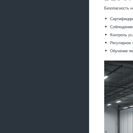
Безопасность н
Сертифицир
Соблюдение 
Контроль ус
Регулярное 
Обучение пе