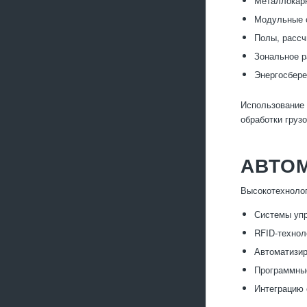
Металлокарк
Модульные 
Полы, рассч
Зональное р
Энергосбере
Использование 
обработки грузо
АВТО
Высокотехнолог
Системы упр
RFID-технол
Автоматизир
Программные
Интеграцию 